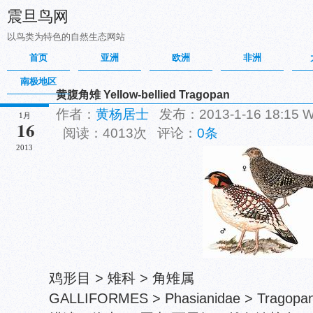
震旦鸟网
以鸟类为特色的自然生态网站
首页
亚洲
欧洲
非洲
南极地区
黄腹角雉 Yellow-bellied Tragopan
作者：
黄杨居士
发布：2013-1-16 18:15
1月
16
阅读：4013次 评论：
0条
2013
鸡形目 > 雉科 > 角雉属
GALLIFORMES > Phasianidae > Tragopan