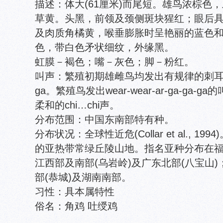
描述：体大(61厘米)而尾短。雄鸟浓棕色
草黄。头黑，前领及颈侧斑块猩红；眼后
及肉质角橘黄，喉垂膨胀时呈艳丽的蓝色
色，带白色矛状细纹，外缘黑。
虹膜－褐色；嘴－灰色；脚－粉红。
叫声：繁殖初期雄雌鸟均发出有规律的刺耳叫声ga-r
ga。繁殖鸟发出wear-wear-ar-ga-ga
柔和的chi…chi声。
分布范围：中国东南部特有种。
分布状况：全球性近危(Collar et al., 19
的亚热带常绿丘陵山地。指名亚种分布在福
江西部及南部(乌岩岭)及广东北部(八宝山)；gu
部(恭城)及湖南南部。
习性：具本属特性
俗名：角鸡 吐绶鸡