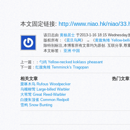
本文固定链接:
http://www.niao.hk/niao/33.
该日志由
黄杨居士
于2013-1-16 18:15 Wednesd
版权所有：《
震旦鸟网
》 → 《
黄腹角雉 Yellow-belli
除特别标注,本博客所有文章均为原创. 互联分享,
本文标签：
亚洲
中国
上一篇：：
勺鸡 Yellow-necked koklass pheasant
下一篇：
红腹角雉 Temminck's Tragopan
相关文章
热门文章
栗啄木鸟 Rufous Woodpecker
乌嘴柳莺 Large-billed Warbler
大苇莺 Great Reed-Warbler
白腰朱顶雀 Common Redpoll
雪鹀 Snow Bunting