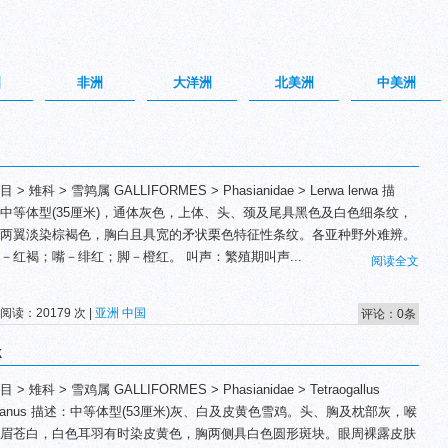
洲
非洲
大洋洲
北美洲
中美洲
 > 雉科 > 雪鹑属 GALLIFORMES > Phasianidae > Lerwa lerwa 描
中等体型(35厘米)，通体灰色，上体、头、颈及尾具黑色及白色细条纹，
两翼淡染棕褐色，胸白且具宽的矛状栗色特征性条纹。各亚种野外难辨。
－红褐；嘴－绯红；脚－橙红。 叫声：繁殖期叫声...
阅读全文
 阅读：20179 次 |
亚洲
中国
评论：0条
k
 > 雉科 > 雪鸡属 GALLIFORMES > Phasianidae > Tetraogallus
betanus 描述：中等体型(53厘米)灰、白及皮黄色雪鸡。头、胸及枕部灰，喉
眉苍白，白色耳羽有时染皮黄色，胸两侧具白色圆形斑块。眼周裸露皮肤