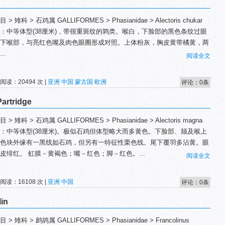
 > 雉科 > 石鸡属 GALLIFORMES > Phasianidae > Alectoris chukar
：中等体型(38厘米)，带很重斑纹的鹑类。喉白，下脸部的黑色条纹过眼
下喉部，与亮红色嘴及肉色眼圈形成对照。上体粉灰，胸皮黄带橘黄，两
..
阅读全文
 阅读：20494 次 |
亚洲
中国
蒙古国
欧洲
评论：0条
artridge
 > 雉科 > 石鸡属 GALLIFORMES > Phasianidae > Alectoris magna
：中等体型(38厘米)。极似石鸡但体型略大而多黄色。下脸部、颏及喉上
色块外缘有一黑线如石鸡，但另有一特征性栗色线。尾下覆羽多沾黄。眼
皮绯红。 虹膜－黄褐色；嘴－红色；脚－红色。...
阅读全文
 阅读：16108 次 |
亚洲
中国
评论：0条
in
 > 雉科 > 鹧鸪属 GALLIFORMES > Phasianidae > Francolinus