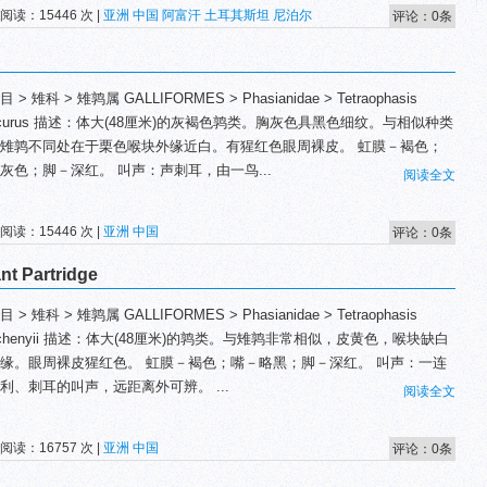
 阅读：15446 次 |
亚洲
中国
阿富汗
土耳其斯坦
尼泊尔
评论：0条
 > 雉科 > 雉鹑属 GALLIFORMES > Phasianidae > Tetraophasis
scurus 描述：体大(48厘米)的灰褐色鹑类。胸灰色具黑色细纹。与相似种类
雉鹑不同处在于栗色喉块外缘近白。有猩红色眼周裸皮。 虹膜－褐色；
灰色；脚－深红。 叫声：声刺耳，由一鸟...
阅读全文
 阅读：15446 次 |
亚洲
中国
评论：0条
 Partridge
 > 雉科 > 雉鹑属 GALLIFORMES > Phasianidae > Tetraophasis
echenyii 描述：体大(48厘米)的鹑类。与雉鹑非常相似，皮黄色，喉块缺白
缘。眼周裸皮猩红色。 虹膜－褐色；嘴－略黑；脚－深红。 叫声：一连
利、刺耳的叫声，远距离外可辨。 ...
阅读全文
 阅读：16757 次 |
亚洲
中国
评论：0条