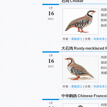
石鸡 Chukar
1月
鸡形目
16
描述
2013
部和
胁具.
作者：
黄杨居士
| 分类：
鸟类名录
|
大石鸡 Rusty-necklaced P
1月
鸡形目
16
描述
2013
的白
周裸
作者：
黄杨居士
| 分类：
鸟类名录
|
中华鹧鸪 Chinese Francol
1月
鸡形目