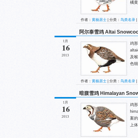
橘黄
作者：
黄杨居士
| 分类：
鸟类名录
|
阿尔泰雪鸡 Altai Snowco
1月
鸡形目
16
al
2013
及喉
色细
作者：
黄杨居士
| 分类：
鸟类名录
|
暗腹雪鸡 Himalayan Sno
1月
鸡形目
16
hi
2013
案的
上体