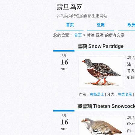
震旦鸟网
以鸟类为特色的自然生态网站
首页
亚洲
欧
您的位置：
首页
>
标签 亚洲 的所有文章
雪鹑 Snow Partridge
1月
鸡形目
16
述：
2013
背及
虹膜
作者：
黄杨居士
| 分类：
鸟类名录
|
藏雪鸡 Tibetan Snowcoc
1月
鸡形目
16
ti
2013
白，