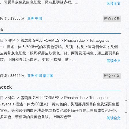
。两翼具灰色及白色细纹，尾灰且羽缘赤褐。...
阅读全文
 阅读：19555 次 |
亚洲
中国
评论：0条
ck
 > 雉科 > 雪鸡属 GALLIFORMES > Phasianidae > Tetraogallus
taicus 描述：体大(60厘米)的灰褐色雪鸡。头顶、枕及上胸两侧全灰；头侧
皮黄带灰色细纹；眼周裸露皮肤黄色。背、两翼及尾褐色，翅上覆羽具白
纹。下胸和腹部污白色。 虹膜－暗褐；嘴－...
阅读全文
 阅读：33644 次 |
亚洲
中国
蒙古国
评论：0条
wcock
 > 雉科 > 雪鸡属 GALLIFORMES > Phasianidae > Tetraogallus
malayensis 描述：体大(60厘米)，黄灰色的，头颈部具醒目白色及深栗色图
雪鸡。头和颈侧的白色块斑把两条栗色线分隔开而在上胸形成栗色环带。
多灰色，带粗重的皮黄色条纹。上胸灰色带...
阅读全文