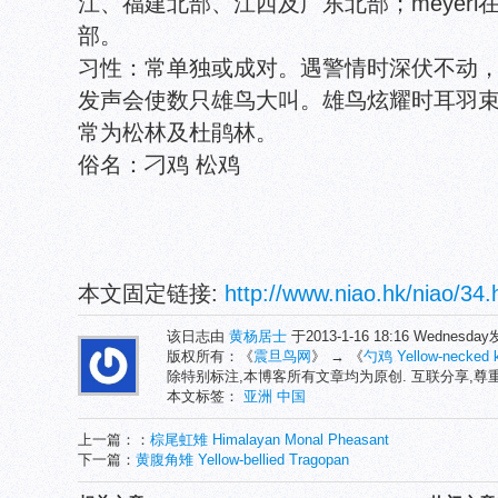
江、福建北部、江西及广东北部；meyer
部。
习性：常单独或成对。遇警情时深伏不动
发声会使数只雄鸟大叫。雄鸟炫耀时耳羽
常为松林及杜鹃林。
俗名：刁鸡 松鸡
本文固定链接:
http://www.niao.hk/niao/34.
该日志由
黄杨居士
于2013-1-16 18:16 Wednesd
版权所有：《
震旦鸟网
》 → 《
勺鸡 Yellow-necked k
除特别标注,本博客所有文章均为原创. 互联分享,
本文标签：
亚洲
中国
上一篇：：
棕尾虹雉 Himalayan Monal Pheasant
下一篇：
黄腹角雉 Yellow-bellied Tragopan