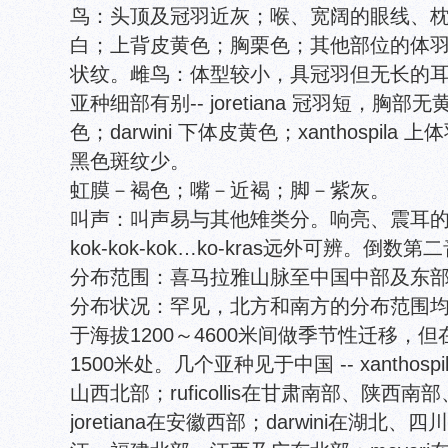
鸟：头顶及冠羽近灰；喉、宽阔的眼线、
白；上背皮黄色；胸栗色；其他部位的体
状纹。雌鸟：体型较小，具冠羽但无长的
亚种细部有别-- joretiana 冠羽短，胸部无黄色
色；darwini 下体皮黄色；xanthospi
黑色斑纹少。
虹膜－褐色；嘴－近褐；脚－紫灰。
叫声：叫声易与其他雉类分。响亮、震耳的粗犷叫
kok-kok-kok…ko-kras远外可辨。倒
分布范围：喜马拉雅山脉至中国中部及东
分布状况：罕见，北方和南方的分布范围
于海拔1200～4600米间做季节性迁移，但
1500米处。几个亚种见于中国 -- xantho
山西北部；ruficollis在甘肃南部、陕
joretiana在安徽西部；darwini在湖