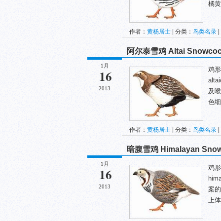
橘黄
作者：
黄杨居士
| 分类：
鸟类名录
|
阿尔泰雪鸡 Altai Snowco
1月
鸡形目
16
al
2013
及喉
色细
作者：
黄杨居士
| 分类：
鸟类名录
|
暗腹雪鸡 Himalayan Sno
1月
鸡形目
16
hi
2013
案的
上体