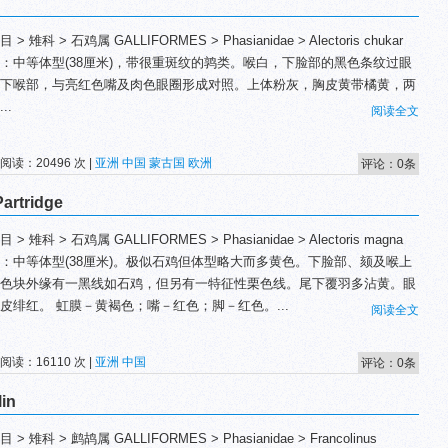
 > 雉科 > 石鸡属 GALLIFORMES > Phasianidae > Alectoris chukar
：中等体型(38厘米)，带很重斑纹的鹑类。喉白，下脸部的黑色条纹过眼
下喉部，与亮红色嘴及肉色眼圈形成对照。上体粉灰，胸皮黄带橘黄，两
..
阅读全文
 阅读：20496 次 |
亚洲
中国
蒙古国
欧洲
评论：0条
artridge
 > 雉科 > 石鸡属 GALLIFORMES > Phasianidae > Alectoris magna
：中等体型(38厘米)。极似石鸡但体型略大而多黄色。下脸部、颏及喉上
色块外缘有一黑线如石鸡，但另有一特征性栗色线。尾下覆羽多沾黄。眼
皮绯红。 虹膜－黄褐色；嘴－红色；脚－红色。...
阅读全文
 阅读：16110 次 |
亚洲
中国
评论：0条
in
 > 雉科 > 鹧鸪属 GALLIFORMES > Phasianidae > Francolinus