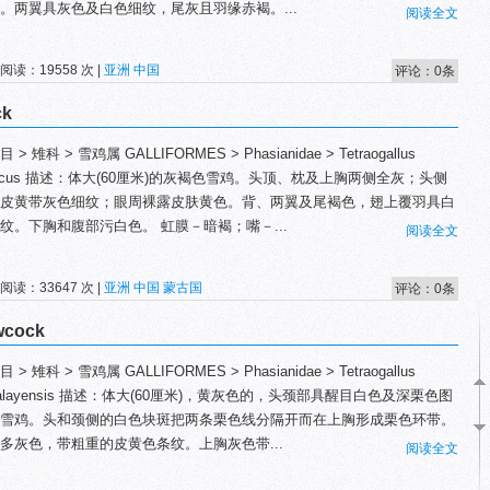
。两翼具灰色及白色细纹，尾灰且羽缘赤褐。...
阅读全文
 阅读：19558 次 |
亚洲
中国
评论：0条
ck
 > 雉科 > 雪鸡属 GALLIFORMES > Phasianidae > Tetraogallus
taicus 描述：体大(60厘米)的灰褐色雪鸡。头顶、枕及上胸两侧全灰；头侧
皮黄带灰色细纹；眼周裸露皮肤黄色。背、两翼及尾褐色，翅上覆羽具白
纹。下胸和腹部污白色。 虹膜－暗褐；嘴－...
阅读全文
 阅读：33647 次 |
亚洲
中国
蒙古国
评论：0条
wcock
 > 雉科 > 雪鸡属 GALLIFORMES > Phasianidae > Tetraogallus
malayensis 描述：体大(60厘米)，黄灰色的，头颈部具醒目白色及深栗色图
雪鸡。头和颈侧的白色块斑把两条栗色线分隔开而在上胸形成栗色环带。
多灰色，带粗重的皮黄色条纹。上胸灰色带...
阅读全文