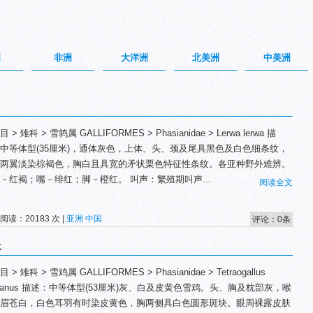
洲
非洲
大洋洲
北美洲
中美洲
 > 雉科 > 雪鹑属 GALLIFORMES > Phasianidae > Lerwa lerwa 描
中等体型(35厘米)，通体灰色，上体、头、颈及尾具黑色及白色细条纹，
两翼淡染棕褐色，胸白且具宽的矛状栗色特征性条纹。各亚种野外难辨。
－红褐；嘴－绯红；脚－橙红。 叫声：繁殖期叫声...
阅读全文
 阅读：20183 次 |
亚洲
中国
评论：0条
k
 > 雉科 > 雪鸡属 GALLIFORMES > Phasianidae > Tetraogallus
betanus 描述：中等体型(53厘米)灰、白及皮黄色雪鸡。头、胸及枕部灰，喉
眉苍白，白色耳羽有时染皮黄色，胸两侧具白色圆形斑块。眼周裸露皮肤