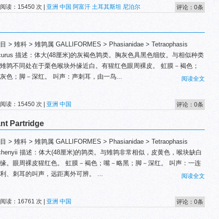
 阅读：15450 次 |
亚洲
中国
阿富汗
土耳其斯坦
尼泊尔
评论：0条
 > 雉科 > 雉鹑属 GALLIFORMES > Phasianidae > Tetraophasis
scurus 描述：体大(48厘米)的灰褐色鹑类。胸灰色具黑色细纹。与相似种类
雉鹑不同处在于栗色喉块外缘近白。有猩红色眼周裸皮。 虹膜－褐色；
灰色；脚－深红。 叫声：声刺耳，由一鸟...
阅读全文
 阅读：15450 次 |
亚洲
中国
评论：0条
 Partridge
 > 雉科 > 雉鹑属 GALLIFORMES > Phasianidae > Tetraophasis
echenyii 描述：体大(48厘米)的鹑类。与雉鹑非常相似，皮黄色，喉块缺白
缘。眼周裸皮猩红色。 虹膜－褐色；嘴－略黑；脚－深红。 叫声：一连
利、刺耳的叫声，远距离外可辨。 ...
阅读全文
 阅读：16761 次 |
亚洲
中国
评论：0条