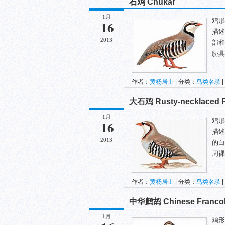
石鸡 Chukar
1月
鸡形目
16
描述
2013
部和
胁具.
作者：
黄杨居士
| 分类：
鸟类名录
|
大石鸡 Rusty-necklaced P
1月
鸡形目
16
描述
2013
的白
周裸
作者：
黄杨居士
| 分类：
鸟类名录
|
中华鹧鸪 Chinese Francol
1月
鸡形目