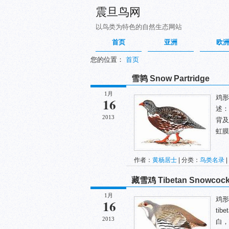
震旦鸟网
以鸟类为特色的自然生态网站
首页
亚洲
欧
您的位置：
首页
雪鹑 Snow Partridge
1月
鸡形目
16
述：
2013
背及
虹膜
作者：
黄杨居士
| 分类：
鸟类名录
|
藏雪鸡 Tibetan Snowcoc
1月
鸡形目
16
ti
2013
白，