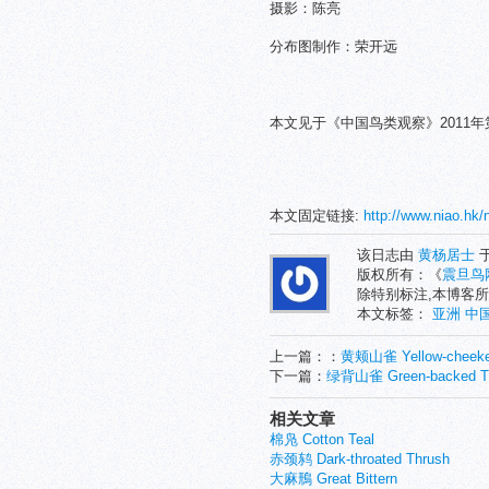
摄影：陈亮
分布图制作：荣开远
本文见于《中国鸟类观察》2011年
本文固定链接:
http://www.niao.hk/
该日志由
黄杨居士
于
版权所有：《
震旦鸟
除特别标注,本博客所
本文标签：
亚洲
中
上一篇：：
黄颊山雀 Yellow-cheeke
下一篇：
绿背山雀 Green-backed Ti
相关文章
棉凫 Cotton Teal
赤颈鸫 Dark-throated Thrush
大麻鳽 Great Bittern