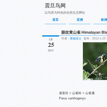
震旦鸟网
以鸟类为特色的自然生态网站
首页
亚洲
欧
眼纹黄山雀 Himalayan Black
作者：
黄杨居士
发布：2013-1-25 1
1月
25
2013
雀形目 > 山雀科 > 山雀属
Parus
xanthogenys