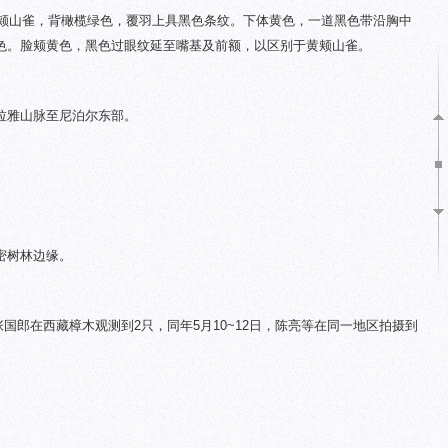
似黄颊山雀，背橄榄绿色，覆羽上具黑色条纹。下体黄色，一道黑色带沿胸中
色。脸颊黄色，黑色过眼纹延至嘴基及前额，以区别于黄颊山雀。
拉雅山脉
至尼泊尔东部。
密树林边缘。
人张国郎在西藏樟木观测到2只，同年5月10~12日，陈亮等在同一地区拍摄到