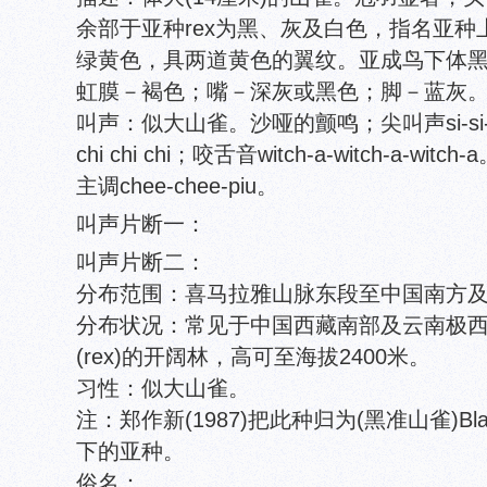
余部于亚种rex为黑、灰及白色，指名亚
绿黄色，具两道黄色的翼纹。亚成鸟下体
虹膜－褐色；嘴－深灰或黑色；脚－蓝灰
叫声：似大山雀。沙哑的颤鸣；尖叫声si-si-si；te
chi chi chi；咬舌音witch-a-witch-a
主调chee-chee-piu。
叫声片断一：
叫声片断二：
分布范围：喜马拉雅山脉东段至中国南方
分布状况：常见于中国西藏南部及云南极西部(sp
(rex)的开阔林，高可至海拔2400米。
习性：似大山雀。
注：郑作新(1987)把此种归为(黑准山雀)Black-lor
下的亚种。
俗名：