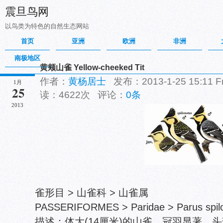
震旦鸟网
以鸟类为特色的自然生态网站
首页
亚洲
欧洲
非洲
南极地区
黄颊山雀 Yellow-cheeked Tit
作者：
黄杨居士
发布：2013-1-25 15:11 
1月
25
读：4622次 评论：
0条
2013
雀形目 > 山雀科 > 山雀属
PASSERIFORMES > Paridae > Parus spil
描述：体大(14厘米)的山雀。冠羽显著，