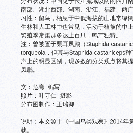
分布状况：中国见于长江流域以南的四川
南部、湖北西部、湖南、浙江、福建、两
习性：留鸟，栖息于中低海拔的山地常绿
生林和人工林中也常见，活动于植被的中
繁殖季常集群多达上百只，鸣声独特
。
注：曾被置于栗耳
凤鹛（Staphida cast
torqueola，但其与
Staphida castan
声上的明显区别，现多数的分类观点将其
凤鹛。
文：危骞 编写
照片：叶守仁 摄影
分布图制作：王瑞卿
说明：本文源于《中国鸟类观察》2014年
载。