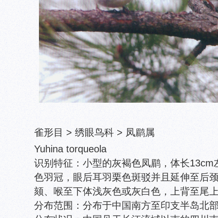
雀形目 > 绣眼鸟科 > 凤鹛属
Yuhina torqueola
识别特征：小型的灰褐色凤鹛，体长13c
色羽冠，眼后耳羽栗色斑驳并且延伸至后
颏、喉至下体浅灰色或灰白色，上背至尾
分布范围：分布于中国南方至印支半岛北