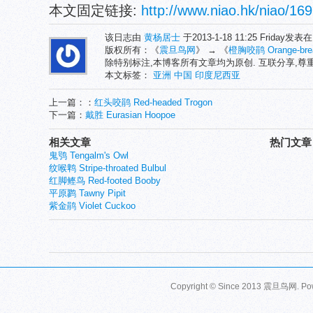
本文固定链接:
http://www.niao.hk/niao/169
该日志由
黄杨居士
于2013-1-18 11:25 Friday发表
版权所有：《
震旦鸟网
》 → 《
橙胸咬鹃 Orange-brea
除特别标注,本博客所有文章均为原创. 互联分享,
本文标签：
亚洲
中国
印度尼西亚
上一篇：：
红头咬鹃 Red-headed Trogon
下一篇：
戴胜 Eurasian Hoopoe
相关文章
热门文章
鬼鸮 Tengalm's Owl
纹喉鹎 Stripe-throated Bulbul
红脚鲣鸟 Red-footed Booby
平原鹨 Tawny Pipit
紫金鹃 Violet Cuckoo
Copyright © Since 2013
震旦鸟网
. P