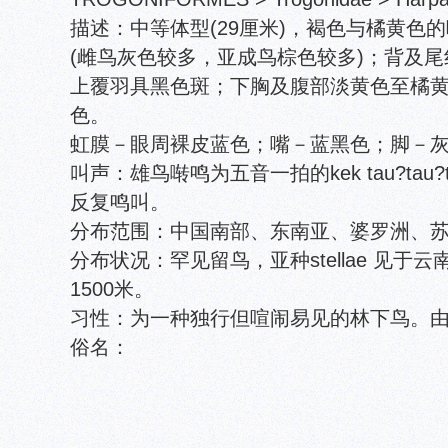
描述：中等体型(29厘米)，褐色与橘黄色
(雌鸟灰色较多，亚成鸟棕色较多)；背及
上覆羽具黑色斑；下胸及腹部淡黄色至橘
色。
虹膜－眼周裸皮蓝色；嘴－蓝黑色；脚－
叫声：雄鸟啭鸣为五音一拍的kek tau?tau?ta
反复鸣叫。
分布范围：中国南部、东南亚、婆罗洲、
分布状况：罕见留鸟，亚种stellae 见于
1500米。
习性：为一种独行但喧闹易见的林下鸟。
俗名：