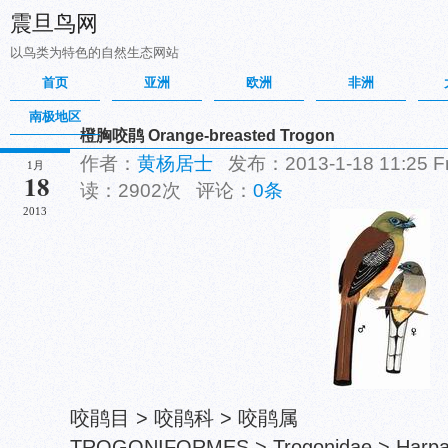
震旦鸟网
以鸟类为特色的自然生态网站
首页
亚洲
欧洲
非洲
南极地区
橙胸咬鹃 Orange-breasted Trogon
作者：
黄杨居士
发布：2013-1-18 11:25 
1月
18
读：2902次 评论：
0条
2013
咬鹃目 > 咬鹃科 > 咬鹃属
TROGONIFORMES > Trogonidae > Harpac