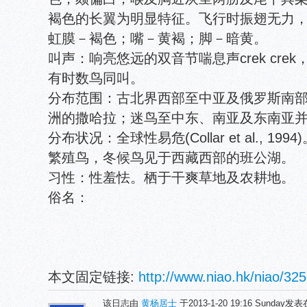
褐色的长翼为明显特征。飞行时振翅无力
虹膜－褐色；嘴－黄褐；脚－暗黄。
叫声：响亮悠远的双音节喘息声crek cr
有时数鸟同叫。
分布范围：古北界西部至中亚及俄罗斯南
洲的撒哈拉；迷鸟至中东、南亚及东南亚
分布状况：全球性易危(Collar et al., 
繁殖鸟，冬候鸟见于西藏西部的班公湖。
习性：性羞怯。栖于干爽草地及农耕地。
俗名：
本文固定链接:
http://www.niao.hk/niao/325
该日志由
黄杨居士
于2013-1-20 19:16 Sunday发