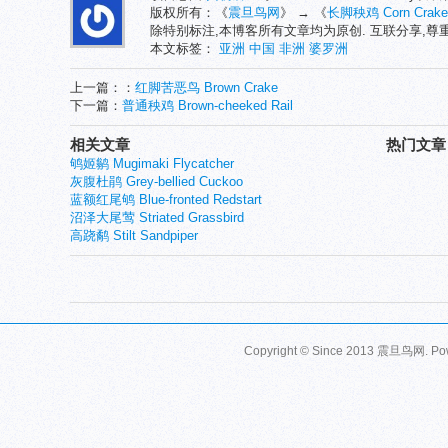
版权所有：《
震旦鸟网
》 → 《
长脚秧鸡 Corn Crake
除特别标注,本博客所有文章均为原创. 互联分享,
本文标签：
亚洲
中国
非洲
婆罗洲
上一篇：：
红脚苦恶鸟 Brown Crake
下一篇：
普通秧鸡 Brown-cheeked Rail
相关文章
热门文章
鸲姬鹟 Mugimaki Flycatcher
灰腹杜鹃 Grey-bellied Cuckoo
蓝额红尾鸲 Blue-fronted Redstart
沼泽大尾莺 Striated Grassbird
高跷鹬 Stilt Sandpiper
Copyright © Since 2013
震旦鸟网
. P