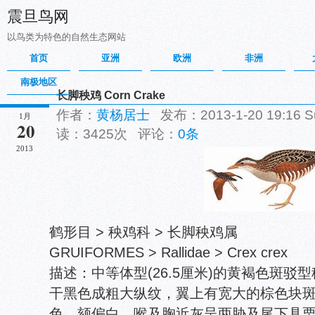
震旦鸟网
以鸟类为特色的自然生态网站
首页
亚洲
欧洲
非洲
南极地区
长脚秧鸡 Corn Crake
作者：
黄杨居士
发布：2013-1-20 19:16
1月
20
读：3425次 评论：
0条
2013
鹤形目 > 秧鸡科 > 长脚秧鸡属
GRUIFORMES > Rallidae > Crex crex
描述：中等体型(26.5厘米)的黄褐色斑
干黑色成粗大纵纹，翼上有宽大的棕色块
色，颏偏白，喉及胸近灰呈两胁及尾下具