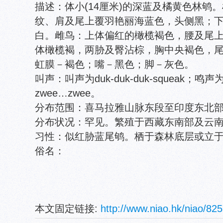
描述：体小(14厘米)的深蓝及橘黄色林鸲
纹、肩及尾上覆羽艳丽海蓝色，头侧黑；
白。雌鸟：上体偏红的橄榄褐色，腰及尾
体橄榄褐，两胁及臀沾棕，胸中央褐色，
虹膜－褐色；嘴－黑色；脚－灰色。
叫声：叫声为duk-duk-duk-squeak；鸣
zwee…zwee。
分布范围：喜马拉雅山脉东段至印度东北
分布状况：罕见。繁殖于西藏东南部及云
习性：似红胁蓝尾鸲。栖于森林底层或立
俗名：
本文固定链接:
http://www.niao.hk/niao/825