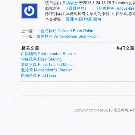
该日志由
黄杨居士
于2013-1-24 15:28 Thursday
版权所有：《
震旦鸟网
》 → 《
棕腹林鸲 Rufous-brea
除特别标注,本博客所有文章均为原创. 互联分享,
本文标签：
亚洲
中国
印度
缅甸
上一篇：：
台湾林鸲 Collared Bush-Robin
下一篇：
白眉林鸲 White-browed Bush-Robin
相关文章
热门文章
白腹幽鹛 Spot-throated Babbler
粉红椋鸟 Rosy Starling
栗腹文鸟 Black-headed Munia
北蝗莺 Middendorff's Warbler
白颈黑鹭 Pied Heron
Copyright © Since 2013
震旦鸟网
. P