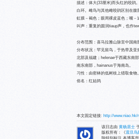
描述：体大(33厘米)而头红的咬
白环。雌鸟与其他雌咬鹃区别在腹
虹膜－褐色；眼周裸皮蓝色；嘴－
叫声：重复的圆润tiaup声，也作tew
分布范围：喜马拉雅山脉至中国南
分布状况：罕见留鸟，于热带及亚热带
北部及福建；helenae于西藏东南
南东南部，hainanus于海南岛。
习性：由密林的低树枝上猎取食物
俗名：红姑鸽
本文固定链接:
http://www.niao.hk/
该日志由
黄杨居士
于
版权所有：《
震旦鸟
除特别标注,本博客所