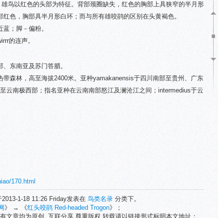
鹃。雄鸟以红色的头部为特征。背部颈圈缺失，红色的胸部上具狭窄的半月形
部红色，胸部具半月形白环；而与所有雄咬鹃的区别在头黄褐色。
近蓝；脚－偏粉。
irrr的连声。
部、东南亚及苏门答腊。
森林，高至海拔2400米。亚种yamakanensis于四川南部至贵州、广东
部至云南极西部；指名亚种在云南南部怒江及澜沧江之间；intermedius于云
。
niao/170.html
2013-1-18 11:26 Friday发表在
鸟类名录
分类下。
网
》 → 《
红头咬鹃 Red-headed Trogon
》；
有文章均为原创. 互联分享,尊重版权,转载请以链接形式标明本文地址；