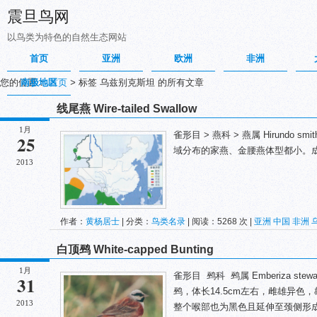
震旦鸟网
以鸟类为特色的自然生态网站
首页
亚洲
欧洲
非洲
您的位置：
南极地区
首页
>
标签 乌兹别克斯坦 的所有文章
线尾燕 Wire-tailed Swallow
1月
雀形目 > 燕科 > 燕属 Hirundo 
25
域分布的家燕、金腰燕体型都小。成
2013
作者：
黄杨居士
| 分类：
鸟类名录
| 阅读：5268 次 |
亚洲
中国
非洲
白顶鹀 White-capped Bunting
1月
雀形目 鹀科 鹀属 Emberiza s
31
鹀，体长14.5cm左右，雌雄异
2013
整个喉部也为黑色且延伸至颈侧形成半