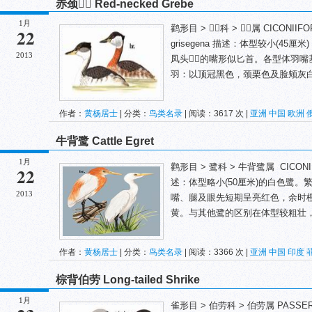
赤颈 Red-necked Grebe
1月
鹳形目 > 科 > 属 CICONIIFORME
22
grisegena 描述：体型较小(4
2013
凤头的嘴形似匕首。各型体羽
羽：以顶冠黑色，颈栗色及脸颊灰白为
作者：
黄杨居士
| 分类：
鸟类名录
| 阅读：3617 次 |
亚洲
中国
欧洲
伊朗
牛背鹭 Cattle Egret
1月
鹳形目 > 鹭科 > 牛背鹭属 CICONIIFOR
22
述：体型略小(50厘米)的白色鹭
2013
嘴、腿及眼先短期呈亮红色，余时
黄。与其他鹭的区别在体型较粗壮，颈
作者：
黄杨居士
| 分类：
鸟类名录
| 阅读：3366 次 |
亚洲
中国
印度
洲
南美洲
伊朗
棕背伯劳 Long-tailed Shrike
1月
雀形目 > 伯劳科 > 伯劳属 PASSERIFOR