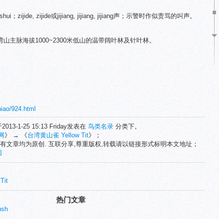
。
ui；zijide, zijide或jijiang, jijiang, jijiang声；示警时作似责骂的叫声。
主脉海拔1000~2300米低山的温带阔叶林及针叶林。
niao/924.html
2013-1-25 15:13 Friday发表在
鸟类名录
分类下。
网
》 → 《
台湾黄山雀 Yellow Tit
》；
有文章均为原创. 互联分享,尊重版权,转载请以链接形式标明本文地址；
国
Tit
热门文章
ush