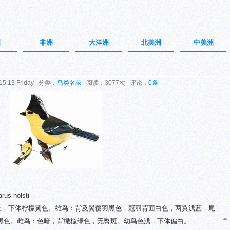
洲
非洲
大洋洲
北美洲
中美洲
5:13 Friday 分类：
鸟类名录
阅读：3077次 评论：
0条
us holsti
羽长，下体柠檬黄色。雄鸟：背及翼覆羽黑色，冠羽背面白色，两翼浅蓝，尾
黑色。雌鸟：色暗，背橄榄绿色，无臀斑。幼鸟色浅，下体偏白。