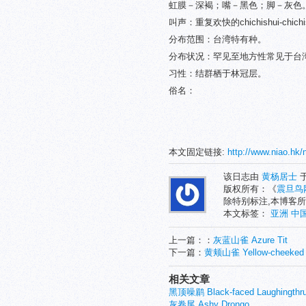
虹膜－深褐；嘴－黑色；脚－灰色
叫声：重复欢快的chichishui-chichish
分布范围：台湾特有种。
分布状况：罕见至地方性常见于台湾山
习性：结群栖于林冠层。
俗名：
本文固定链接:
http://www.niao.hk/
该日志由
黄杨居士
于
版权所有：《
震旦鸟
除特别标注,本博客所
本文标签：
亚洲
中
上一篇：：
灰蓝山雀 Azure Tit
下一篇：
黄颊山雀 Yellow-cheeked 
相关文章
黑顶噪鹛 Black-faced Laughingthr
灰卷尾 Ashy Drongo