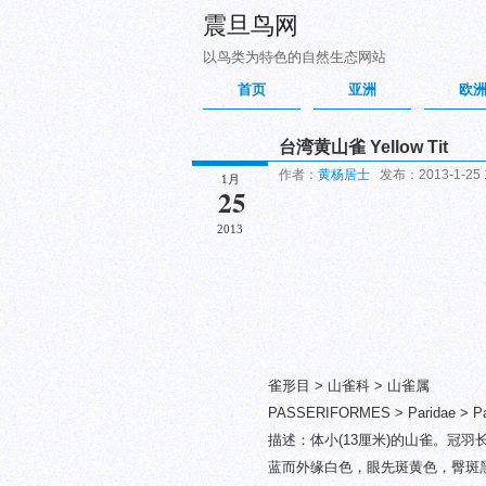
震旦鸟网
以鸟类为特色的自然生态网站
首页
亚洲
欧
台湾黄山雀 Yellow Tit
作者：
黄杨居士
发布：2013-1-25 1
1月
25
2013
雀形目 > 山雀科 > 山雀属
PASSERIFORMES > Paridae > Par
描述：体小(13厘米)的山雀。冠
蓝而外缘白色，眼先斑黄色，臀斑