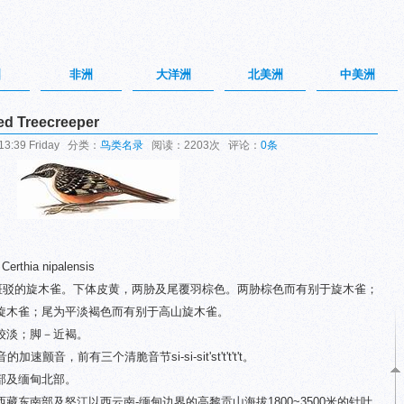
洲
非洲
大洋洲
北美洲
中美洲
 Treecreeper
3:39 Friday 分类：
鸟类名录
阅读：2203次 评论：
0条
erthia nipalensis
色斑驳的旋木雀。下体皮黄，两胁及尾覆羽棕色。两胁棕色而有别于旋木雀；
旋木雀；尾为平淡褐色而有别于高山旋木雀。
较淡；脚－近褐。
音，前有三个清脆音节si-si-sit'st't't't't。
部及缅甸北部。
东南部及怒江以西云南-缅甸边界的高黎贡山海拔1800~3500米的针叶