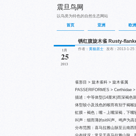
震旦鸟网
以鸟类为特色的自然生态网站
首页
亚洲
欧
锈红腹旋木雀 Rusty-flanked
作者：
黄杨居士
发布：2013-1-25 1
1月
25
2013
雀形目 > 旋木雀科 > 旋木雀属
PASSERIFORMES > Certhiidae > C
描述：中等体型(14厘米)而深褐
体型较小及浅色的喉而有别于褐喉
虹膜－褐色；嘴－上嘴深褐，下嘴
叫声：细而薄的sit叫声。鸣声为高音的加速颤
分布范围：喜马拉雅山脉至云南西
分布状况：常见于喜马拉雅山脉、西藏