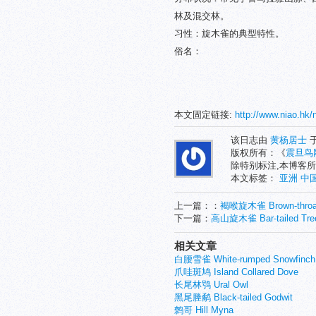
林及混交林。
习性：旋木雀的典型特性。
俗名：
本文固定链接:
http://www.niao.hk/
该日志由
黄杨居士
于
版权所有：《
震旦鸟
除特别标注,本博客所
本文标签：
亚洲
中
上一篇：：
褐喉旋木雀 Brown-throate
下一篇：
高山旋木雀 Bar-tailed Tree
相关文章
白腰雪雀 White-rumped Snowfinch
爪哇斑鸠 Island Collared Dove
长尾林鸮 Ural Owl
黑尾塍鹬 Black-tailed Godwit
鹩哥 Hill Myna