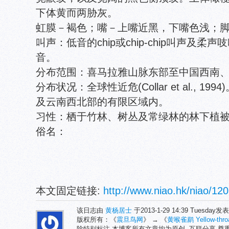
下体黄而两胁灰。
虹膜－褐色；嘴－上嘴近黑，下嘴色浅；
叫声：低音的chip或chip-chip叫声及
音。
分布范围：喜马拉雅山脉东部至中国西南
分布状况：全球性近危(Collar et al., 
及云南西北部的有限区域内。
习性：栖于竹林、树丛及常绿林的林下植
俗名：
本文固定链接:
http://www.niao.hk/niao/120
该日志由
黄杨居士
于2013-1-29 14:39 Tuesday
版权所有：《
震旦鸟网
》 → 《
黄喉雀鹛 Yellow-throa
除特别标注,本博客所有文章均为原创. 互联分享,