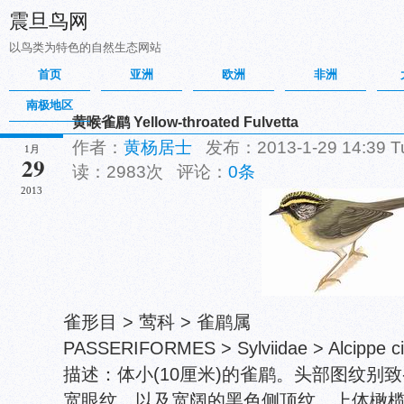
震旦鸟网
以鸟类为特色的自然生态网站
首页
亚洲
欧洲
非洲
南极地区
黄喉雀鹛 Yellow-throated Fulvetta
作者：
黄杨居士
发布：2013-1-29 14:39 
1月
29
读：2983次 评论：
0条
2013
雀形目 > 莺科 > 雀鹛属
PASSERIFORMES > Sylviidae > Alcippe c
描述：体小(10厘米)的雀鹛。头部图纹别致
宽眼纹，以及宽阔的黑色侧顶纹。上体橄