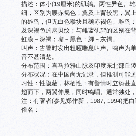
描述：体小(19厘米)的矶鸫。两性异色。
细，区别为腰赤褐色，翼及上背较黑，翼
的雄鸟，但无白色喉块且颏赤褐色。雌鸟
及深褐色的扇贝纹；与雌蓝矶鸫的区别在
虹膜－深褐；嘴－黑色；脚－灰褐。
叫声：告警时发出粗哑喘息叫声。鸣声为
音不甚清楚。
分布范围：喜马拉雅山脉及印度东北部丘
分布状况：在中国尚无记录，但推测可能
习性：性隐蔽，林栖性；有警情时立势甚
翅而下，两翼伸展，同时鸣唱。通常独处
注：有著者(参见郑作新，1987, 1994
俗名：