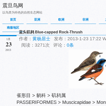
震旦鸟网
以鸟类为特色的自然生态网站
首页
亚洲
欧洲
非洲
南极地区
蓝头矶鸫 Blue-capped Rock-Thrush
作者：
黄杨居士
发布：2013-1-23 17:22
1月
23
阅读：3271次 评论：
0条
2013
雀形目 > 鹟科 > 矶鸫属
PASSERIFORMES > Muscicapidae > Montic