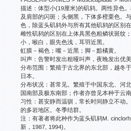
描述：体型小(19厘米)的矶鸫。两性异色
及肩部的闪斑；头侧黑，下体多橙栗色。
色，除蓝头矶鸫外与所有其他矶鸫的区别
雌性矶鸫的区别在上体具黑色粗鳞状斑纹
小，喉白，眼先色浅，耳羽近黑。
虹膜－褐色；嘴－近黑；脚－黯橘黄。
叫声：告警时发出粗哑叫声，夜晚发出优
分布范围：繁殖于古北界的东北部，越冬
日本。
分布状况：甚常见。繁殖于中国东北、河
国南部及极东南部；作者亦曾见本种于云
习性：甚安静而温驯，常长时间静立不动
的多岩地区。冬季结群。
注：有著者将此种作为蓝头矶鸫M. cinclor
新，1987, 1994)。