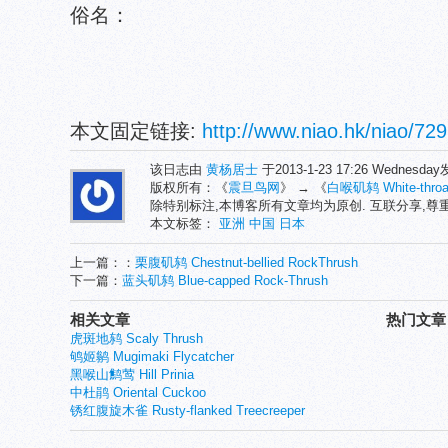
俗名：
本文固定链接:
http://www.niao.hk/niao/729
该日志由
黄杨居士
于2013-1-23 17:26 Wednesd
版权所有：《
震旦鸟网
》 → 《
白喉矶鸫 White-throat
除特别标注,本博客所有文章均为原创. 互联分享,
本文标签：
亚洲
中国
日本
上一篇：：
栗腹矶鸫 Chestnut-bellied RockThrush
下一篇：
蓝头矶鸫 Blue-capped Rock-Thrush
相关文章
热门文章
虎斑地鸫 Scaly Thrush
鸲姬鹟 Mugimaki Flycatcher
黑喉山鹪莺 Hill Prinia
中杜鹃 Oriental Cuckoo
锈红腹旋木雀 Rusty-flanked Treecreeper