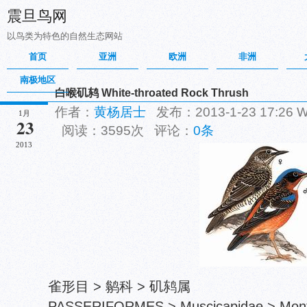
震旦鸟网
以鸟类为特色的自然生态网站
首页
亚洲
欧洲
非洲
南极地区
白喉矶鸫 White-throated Rock Thrush
作者：
黄杨居士
发布：2013-1-23 17:26
1月
23
阅读：3595次 评论：
0条
2013
雀形目 > 鹟科 > 矶鸫属
PASSERIFORMES > Muscicapidae > Montic