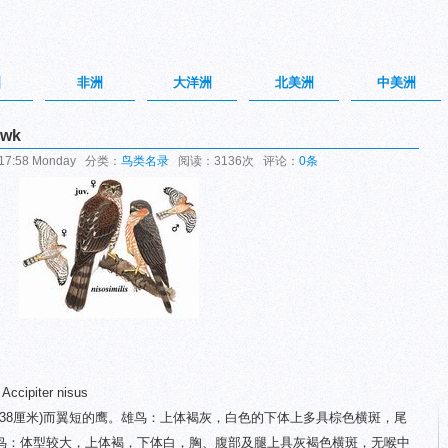
洲
非洲
大洋洲
北美洲
中美洲
awk
17:58 Monday 分类：
鸟类名录
阅读：3136次 评论：
0条
Accipiter nisus
鸟38厘米)而翼短的鹰。雄鸟：上体褐灰，白色的下体上多具棕色横斑，尾
鸟：体型较大，上体褐，下体白，胸、腹部及腿上具灰褐色横斑，无喉中