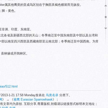
piter属其他鹰类的亚成鸟区别在于胸部具褐色横斑而无纵纹。
；脚－黄色。
至非洲、印度、东南亚。
s繁殖于东北各省及新疆西北部的天山；冬季南迁至中国东南部及中部以及台湾和
殖于甘肃中部以南至四川西部及西藏南部至云南北部；冬季南迁至中国西南。为常
，喜林缘或开阔林区。
niao/512.html
2013-1-21 17:58 Monday发表在
鸟类名录
分类下。
网
》 → 《
雀鹰 Eurasian Sparrowhawk
》；
有文章均为原创. 互联分享,尊重版权,转载请以链接形式标明本文地址；