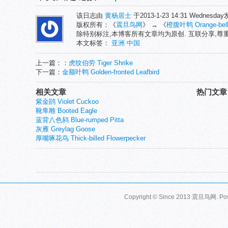
该日志由
黄杨居士
于2013-1-23 14:31 Wednesd
版权所有：《
震旦鸟网
》 → 《
橙腹叶鹎 Orange-belli
除特别标注,本博客所有文章均为原创. 互联分享,
本文标签：
亚洲
中国
上一篇：：
虎纹伯劳 Tiger Shrike
下一篇：
金额叶鹎 Golden-fronted Leafbird
相关文章
热门文章
紫金鹃 Violet Cuckoo
靴隼雕 Booted Eagle
蓝背八色鸫 Blue-rumped Pitta
灰雁 Greylag Goose
厚嘴啄花鸟 Thick-billed Flowerpecker
Copyright © Since 2013
震旦鸟网
. P