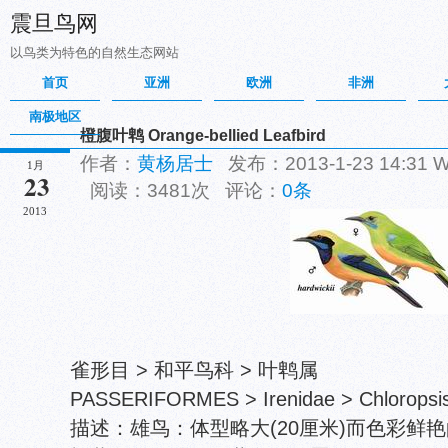
震旦鸟网
以鸟类为特色的自然生态网站
首页
亚洲
欧洲
非洲
南极地区
橙腹叶鹎 Orange-bellied Leafbird
作者：
黄杨居士
发布：2013-1-23 14:31
1月
23
阅读：3481次 评论：
0条
2013
雀形目 > 和平鸟科 > 叶鹎属
PASSERIFORMES > Irenidae > Chloropsis 
描述：雄鸟：体型略大(20厘米)而色彩鲜