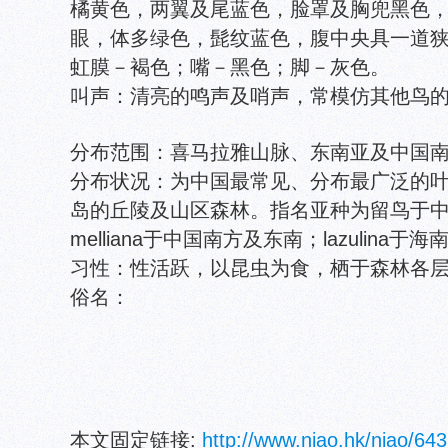
橘黄色，两翼及尾蓝色，脸罩及胸兜黑色
眼，体多绿色，髭纹蓝色，腹中央具一道
虹膜－褐色；嘴－黑色；脚－灰色。
叫声：清亮的鸣声及哨声，常模仿其他鸟
分布范围：喜马拉雅山脉、东南亚及中国
分布状况：为中国最常见、分布最广泛的
岛的丘陵及山区森林。指名亚种为留鸟于
melliana于中国南方及东南；lazulina于海
习性：性活跃，以昆虫为食，栖于森林各
俗名：
本文固定链接:
http://www.niao.hk/niao/643