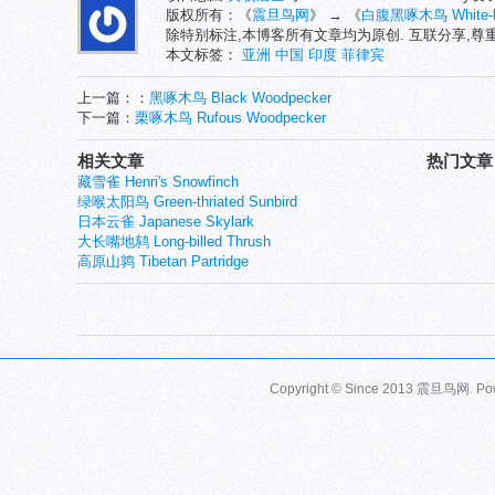
版权所有：《
震旦鸟网
》 → 《
白腹黑啄木鸟 White-bel
除特别标注,本博客所有文章均为原创. 互联分享,
本文标签：
亚洲
中国
印度
菲律宾
上一篇：：
黑啄木鸟 Black Woodpecker
下一篇：
栗啄木鸟 Rufous Woodpecker
相关文章
热门文章
藏雪雀 Henri's Snowfinch
绿喉太阳鸟 Green-thriated Sunbird
日本云雀 Japanese Skylark
大长嘴地鸫 Long-billed Thrush
高原山鹑 Tibetan Partridge
Copyright © Since 2013
震旦鸟网
. P