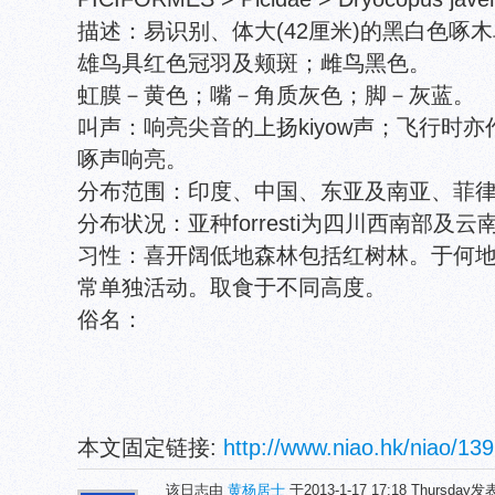
描述：易识别、体大(42厘米)的黑白色啄
雄鸟具红色冠羽及颊斑；雌鸟黑色。
虹膜－黄色；嘴－角质灰色；脚－灰蓝。
叫声：响亮尖音的上扬kiyow声；飞行时亦作大声的
啄声响亮。
分布范围：印度、中国、东亚及南亚、菲
分布状况：亚种forresti为四川西南部及
习性：喜开阔低地森林包括红树林。于何
常单独活动。取食于不同高度。
俗名：
本文固定链接:
http://www.niao.hk/niao/139
该日志由
黄杨居士
于2013-1-17 17:18 Thursday