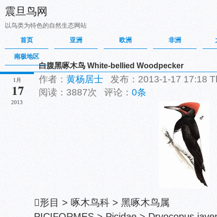
震旦鸟网
以鸟类为特色的自然生态网站
首页
亚洲
欧洲
非洲
南极地区
白腹黑啄木鸟 White-bellied Woodpecker
作者：
黄杨居士
发布：2013-1-17 17:18 
1月
17
阅读：3887次 评论：
0条
2013
形目 > 啄木鸟科 > 黑啄木鸟属
PICIFORMES > Picidae > Dryocopus jave