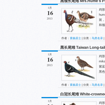
黑颈长尾雉 Mrs.Hume's Ph
1月
鸡形目
16
hu
2013
斑，
和颈
作者：
黄杨居士
| 分类：
鸟类名录
|
黑长尾雉 Taiwan Long-tail
1月
鸡形目
16
mi
2013
紫蓝
黑色
作者：
黄杨居士
| 分类：
鸟类名录
|
白冠长尾雉 White-crowned 
1月
鸡形目