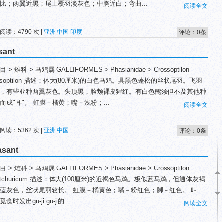
比；两翼近黑；尾上覆羽淡灰色；中胸近白；弯曲...
阅读全文
 阅读：4790 次 |
亚洲
中国
印度
评论：0条
sant
 > 雉科 > 马鸡属 GALLIFORMES > Phasianidae > Crossoptilon
ossoptilon 描述：体大(80厘米)的白色马鸡。具黑色蓬松的丝状尾羽。飞羽
，有些亚种两翼灰色。头顶黑，脸颊裸皮猩红。有白色髭须但不及其他种
而成"耳"。 虹膜－橘黄；嘴－浅粉；...
阅读全文
 阅读：5362 次 |
亚洲
中国
评论：0条
sant
 > 雉科 > 马鸡属 GALLIFORMES > Phasianidae > Crossoptilon
ntchuricum 描述：体大(100厘米)的近褐色马鸡。极似蓝马鸡，但通体灰褐
蓝灰色，丝状尾羽较长。 虹膜－橘黄色；嘴－粉红色；脚－红色。 叫
食时发出gu-ji gu-ji的...
阅读全文