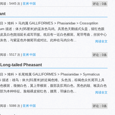
 阅读：5445 次 |
亚洲
中国
评论：0条
ant
 > 雉科 > 马鸡属 GALLIFORMES > Phasianidae > Crossoptilon
ritum 描述：体大(95厘米)的蓝灰色马鸡。具黑色天鹅绒式头盖，猩红色眼
皮及白色髭须延长成耳羽簇。枕后有一近白色横斑。尾羽弯曲，丝状中心
灰色，与紫蓝色外侧尾羽成对比。此种在马鸡分布...
阅读全文
 阅读：5517 次 |
亚洲
中国
评论：0条
ng-tailed Pheasant
 > 雉科 > 长尾雉属 GALLIFORMES > Phasianidae > Syrmaticus
lioti 描述：雄鸟：体大(81厘米)的近褐色雉。头色浅，棕褐色尖长尾羽上具
色横斑，颈侧白色，翼上带横斑，腹部及肛周白色。黑色的颏、喉及白色
部为本种特征。脸颊裸皮猩红色，腰黑，羽缘白色...
阅读全文
 阅读：5086 次 |
亚洲
中国
评论：0条