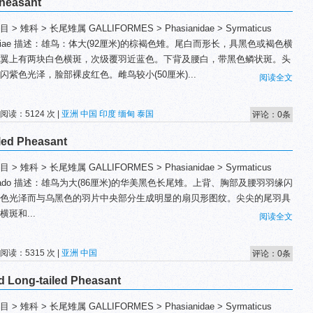
easant
 > 雉科 > 长尾雉属 GALLIFORMES > Phasianidae > Syrmaticus
miae 描述：雄鸟：体大(92厘米)的棕褐色雉。尾白而形长，具黑色或褐色横
翼上有两块白色横斑，次级覆羽近蓝色。下背及腰白，带黑色鳞状斑。头
闪紫色光泽，脸部裸皮红色。雌鸟较小(50厘米)...
阅读全文
 阅读：5124 次 |
亚洲
中国
印度
缅甸
泰国
评论：0条
ed Pheasant
 > 雉科 > 长尾雉属 GALLIFORMES > Phasianidae > Syrmaticus
kado 描述：雄鸟为大(86厘米)的华美黑色长尾雉。上背、胸部及腰羽羽缘闪
色光泽而与乌黑色的羽片中央部分生成明显的扇贝形图纹。尖尖的尾羽具
横斑和...
阅读全文
 阅读：5315 次 |
亚洲
中国
评论：0条
Long-tailed Pheasant
 > 雉科 > 长尾雉属 GALLIFORMES > Phasianidae > Syrmaticus