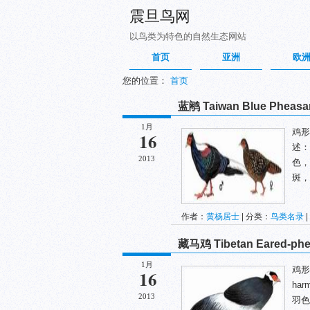
震旦鸟网
以鸟类为特色的自然生态网站
首页
亚洲
欧
您的位置：
首页
蓝鹇 Taiwan Blue Pheasa
1月
鸡形目
16
述：
2013
色，
斑，
作者：
黄杨居士
| 分类：
鸟类名录
|
藏马鸡 Tibetan Eared-phe
1月
鸡形目
16
ha
2013
羽色