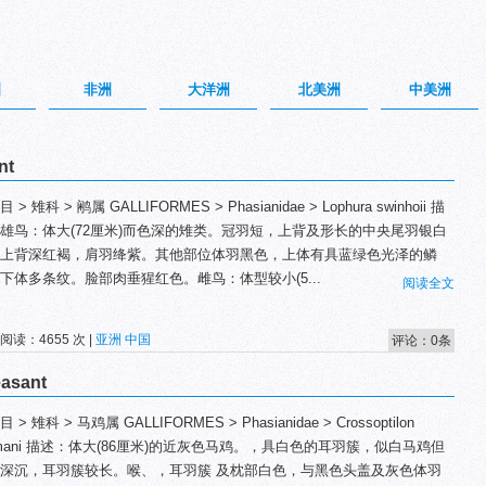
洲
非洲
大洋洲
北美洲
中美洲
nt
 > 雉科 > 鹇属 GALLIFORMES > Phasianidae > Lophura swinhoii 描
雄鸟：体大(72厘米)而色深的雉类。冠羽短，上背及形长的中央尾羽银白
上背深红褐，肩羽绛紫。其他部位体羽黑色，上体有具蓝绿色光泽的鳞
下体多条纹。脸部肉垂猩红色。雌鸟：体型较小(5...
阅读全文
 阅读：4655 次 |
亚洲
中国
评论：0条
asant
 > 雉科 > 马鸡属 GALLIFORMES > Phasianidae > Crossoptilon
rmani 描述：体大(86厘米)的近灰色马鸡。，具白色的耳羽簇，似白马鸡但
深沉，耳羽簇较长。喉、，耳羽簇 及枕部白色，与黑色头盖及灰色体羽