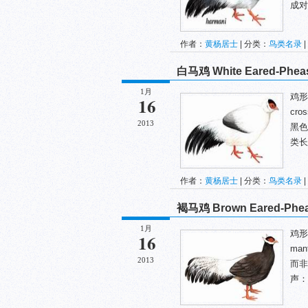
成对
作者：
黄杨居士
| 分类：
鸟类名录
|
白马鸡 White Eared-Phea
1月
鸡形目
16
cr
2013
黑色
类长
作者：
黄杨居士
| 分类：
鸟类名录
|
褐马鸡 Brown Eared-Phea
1月
鸡形目
16
ma
2013
而非
声：觅