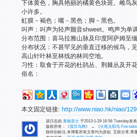
下体黄色，胸具艳丽的橘黄色块斑。雌鸟
小许多。
虹膜－褐色；嘴－黑色；脚－黑色。
叫声：叫声为轻声颤音shweet。鸣声为单调的dzid
分布范围：喜马拉雅山脉及印度阿萨姆至
分布状况：不甚罕见的垂直迁移的候鸟，
高山针叶林至林线的林间空地。
习性：取食于开花的杜鹃丛、荆棘丛及开
俗名：
本文固定链接:
http://www.niao.hk/niao/129
该日志由
黄杨居士
于2013-1-29 16:56 Tuesday
版权所有：《
震旦鸟网
》 → 《
火尾太阳鸟 Fire-tailed
除特别标注,本博客所有文章均为原创. 互联分享,