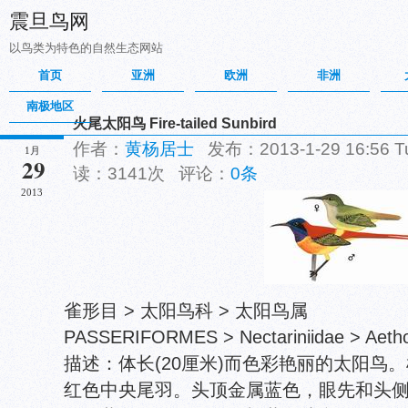
震旦鸟网
以鸟类为特色的自然生态网站
首页
亚洲
欧洲
非洲
南极地区
火尾太阳鸟 Fire-tailed Sunbird
作者：
黄杨居士
发布：2013-1-29 16:56 
1月
29
读：3141次 评论：
0条
2013
雀形目 > 太阳鸟科 > 太阳鸟属
PASSERIFORMES > Nectariniidae > Aetho
描述：体长(20厘米)而色彩艳丽的太阳鸟
红色中央尾羽。头顶金属蓝色，眼先和头