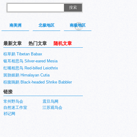
搜索
南美洲
北极地区
南极地区
最新文章
热门文章
随机文章
棕草鹛 Tibetan Babax
银耳相思鸟 Silver-eared Mesia
红嘴相思鸟 Red-billed Leiothrix
斑胁姬鹛 Himalayan Cutia
棕腹鵙鹛 Black-headed Shrike Babbler
链接
常州野鸟会
震旦鸟网
自然迷工作室
江苏观鸟会
祁记网