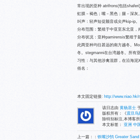
常出现的亚种 atrifrons(包括shafe
虹膜－褐色；嘴－黑色；腿－深灰
叫声：轻声短促颤音或尖声kip-ip。
分布范围：繁殖于中亚至东北亚，
分布状况：亚种pamirensis繁殖
此两亚种均往甚远的南方越冬。Mo
冬。stegmanni在台湾越冬。所
习性：与其他涉禽混群，在沿海泥
俗名：
本文固定链接:
http://www.niao.hk/
该日志由
黄杨居士
于
版权所有：《
震旦鸟
除特别标注,本博客所
本文标签：
亚洲
中
上一篇：：
铁嘴沙鸻 Greater Sand 