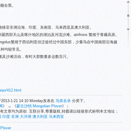
ri)额全黑。
。
南移至非洲沿海、印度、东南亚、马来西亚及澳大利亚。
于新疆西部天山及喀什地区的湖泊及河流沙滩。atrifrons 繁殖于青藏高原。
ngolus繁殖于西伯利亚但迁徙经过中国东部，少量鸟在中国南部沿海越
有亚种均较常见。
滩及沙滩活动，有时大群数量多达数百只。
niao/412.html
2013-1-21 14:10 Monday发表在
鸟类名录
分类下。
网
》 → 《
蒙古沙鸻 Mongolian Plover
》；
有文章均为原创. 互联分享,尊重版权,转载请以链接形式标明本文地址；
国
印度
非洲
大洋洲
澳大利亚
马来西亚
Plover