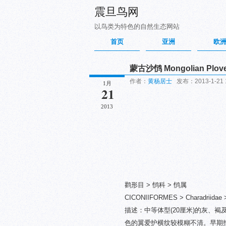
震旦鸟网
以鸟类为特色的自然生态网站
首页
亚洲
欧
蒙古沙鸻 Mongolian Plov
作者：
黄杨居士
发布：2013-1-21 
1月
21
2013
鹳形目 > 鸻科 > 鸻属
CICONIIFORMES > Charadriidae >
描述：中等体型(20厘米)的灰、
色的翼爱护横纹较模糊不清。早期