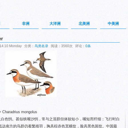
洲
非洲
大洋洲
北美洲
中美洲
er
14:10 Monday 分类：
鸟类名录
阅读：3560次 评论：
0条
 Charadrius mongolus
褐及白色鸻。甚似铁嘴沙鸻，常与之混群但体较短小，嘴短而纤细；飞行时白
抵达南方的鸟群仍着繁殖羽，胸具棕赤色宽横纹，脸具黑色斑纹。中国最