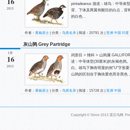
16
pintadeanus 描述：雄鸟：中
2013
背、下体及两翼有醒目的白点，背
的白色...
作者：
黄杨居士
| 分类：
鸟类名录
| 阅读：20791 次 |
亚洲
中国
印度
灰山鹑 Grey Partridge
1月
鸡形目 > 雉科 > 山鹑属 GALLIFORMES 
16
述：中等体型(30厘米)的灰褐色
2013
白。雄鸟下胸有明显的倒"U"字形
山鹑的区别在于胸块栗色而非黑色，
作者：
黄杨居士
| 分类：
鸟类名录
| 阅读：15728 次 |
亚洲
中国
Copyright © Since 2013
震旦鸟网
. P