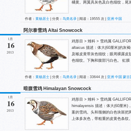
橘黄。两翼具灰色及白色细纹，尾灰且
作者：
黄杨居士
| 分类：
鸟类名录
| 阅读：19555 次 |
亚洲
中国
阿尔泰雪鸡 Altai Snowcock
1月
鸡形目 > 雉科 > 雪鸡属 GALLIFORMES 
16
altaicus 描述：体大(60厘米
2013
及喉皮黄带灰色细纹；眼周裸露皮
色细纹。下胸和腹部污白色。 虹膜－
作者：
黄杨居士
| 分类：
鸟类名录
| 阅读：33644 次 |
亚洲
中国
蒙古
暗腹雪鸡 Himalayan Snowcock
1月
鸡形目 > 雉科 > 雪鸡属 GALLIFORMES 
16
himalayensis 描述：体大(
2013
案的雪鸡。头和颈侧的白色块斑把
上体多灰色，带粗重的皮黄色条纹。上