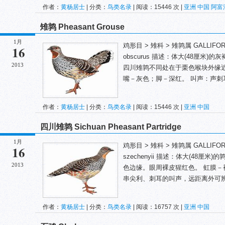
作者：
黄杨居士
| 分类：
鸟类名录
| 阅读：15446 次 |
亚洲
中国
阿富
雉鹑 Pheasant Grouse
1月
鸡形目 > 雉科 > 雉鹑属 GALLIFORMES 
16
obscurus 描述：体大(48厘
2013
四川雉鹑不同处在于栗色喉块外缘
嘴－灰色；脚－深红。 叫声：声刺耳
作者：
黄杨居士
| 分类：
鸟类名录
| 阅读：15446 次 |
亚洲
中国
四川雉鹑 Sichuan Pheasant Partridge
1月
鸡形目 > 雉科 > 雉鹑属 GALLIFORMES 
16
szechenyii 描述：体大(48
2013
色边缘。眼周裸皮猩红色。 虹膜－
串尖利、刺耳的叫声，远距离外可辨。
作者：
黄杨居士
| 分类：
鸟类名录
| 阅读：16757 次 |
亚洲
中国