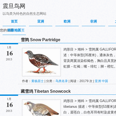
震旦鸟网
以鸟类为特色的自然生态网站
首页
亚洲
欧洲
非洲
您的位置：
南极地区
首页
雪鹑 Snow Partridge
1月
鸡形目 > 雉科 > 雪鹑属 GALLIFORMES 
16
述：中等体型(35厘米)，通体灰
2013
背及两翼淡染棕褐色，胸白且具宽
虹膜－红褐；嘴－绯红；脚－橙红。 
作者：
黄杨居士
| 分类：
鸟类名录
| 阅读：20179 次 |
亚洲
中国
藏雪鸡 Tibetan Snowcock
1月
鸡形目 > 雉科 > 雪鸡属 GALLIFORMES 
16
tibetanus 描述：中等体型(5
2013
白，眉苍白，白色耳羽有时染皮黄