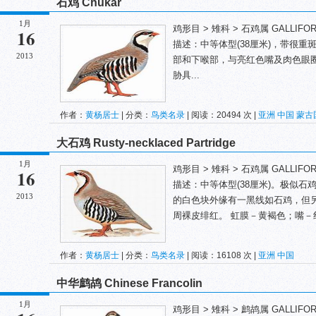
石鸡 Chukar
1月
鸡形目 > 雉科 > 石鸡属 GALLIFORMES 
16
描述：中等体型(38厘米)，带很
2013
部和下喉部，与亮红色嘴及肉色眼
胁具...
作者：
黄杨居士
| 分类：
鸟类名录
| 阅读：20494 次 |
亚洲
中国
蒙古
大石鸡 Rusty-necklaced Partridge
1月
鸡形目 > 雉科 > 石鸡属 GALLIFORMES 
16
描述：中等体型(38厘米)。极似
2013
的白色块外缘有一黑线如石鸡，但
周裸皮绯红。 虹膜－黄褐色；嘴－红
作者：
黄杨居士
| 分类：
鸟类名录
| 阅读：16108 次 |
亚洲
中国
中华鹧鸪 Chinese Francolin
1月
鸡形目 > 雉科 > 鹧鸪属 GALLIFORMES 