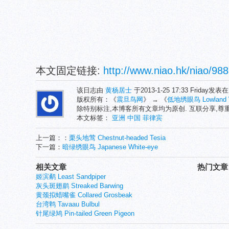
本文固定链接:
http://www.niao.hk/niao/988
该日志由
黄杨居士
于2013-1-25 17:33 Friday发表
版权所有：《
震旦鸟网
》 → 《
低地绣眼鸟 Lowland W
除特别标注,本博客所有文章均为原创. 互联分享,
本文标签：
亚洲
中国
菲律宾
上一篇：：
栗头地莺 Chestnut-headed Tesia
下一篇：
暗绿绣眼鸟 Japanese White-eye
相关文章
热门文章
姬滨鹬 Least Sandpiper
灰头斑翅鹛 Streaked Barwing
黄颈拟蜡嘴雀 Collared Grosbeak
台湾鹎 Tavaau Bulbul
针尾绿鸠 Pin-tailed Green Pigeon