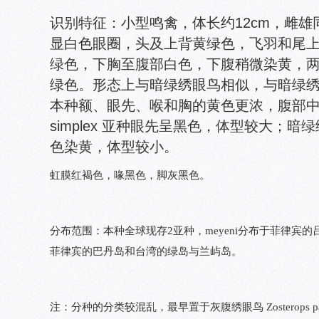
识别特征：小型鸣禽，体长约12cm，雌
显白色眼圈，头及上背黄绿色，飞羽和尾
绿色，下胸至腹部白色，下腹稍微染黄，
绿色。形态上与暗绿绣眼鸟相似，与暗绿绣眼鸟
本种额、眼先、喉和胸的黄色更浓，腹部
simplex 亚种眼先呈黑色，体型较大；暗绿绣
色染黄，体型较小。
虹膜红褐色，喙黑色，脚灰黑色。
分布范围：本种全球现存2亚种，meyeni分布于菲律宾的吕
菲律宾的巴丹岛和台湾的绿岛与兰屿岛。
注：分种的分类较混乱，最早置于灰腹绣眼鸟 Zosterops palep