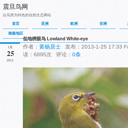
震旦鸟网
以鸟类为特色的自然生态网站
首页
亚洲
欧洲
非洲
南极地区
低地绣眼鸟 Lowland White-eye
作者：
黄杨居士
发布：2013-1-25 17:33 
1月
25
读：6895次 评论：
0条
2013