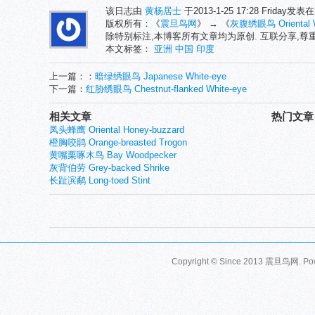
该日志由
黄杨居士
于2013-1-25 17:28 Friday发表
版权所有：《
震旦鸟网
》 → 《
灰腹绣眼鸟 Oriental W
除特别标注,本博客所有文章均为原创. 互联分享,
本文标签：
亚洲
中国
印度
上一篇：：
暗绿绣眼鸟 Japanese White-eye
下一篇：
红胁绣眼鸟 Chestnut-flanked White-eye
相关文章
热门文章
凤头蜂鹰 Oriental Honey-buzzard
橙胸咬鹃 Orange-breasted Trogon
黄嘴栗啄木鸟 Bay Woodpecker
灰背伯劳 Grey-backed Shrike
长趾滨鹬 Long-toed Stint
Copyright © Since 2013
震旦鸟网
. P