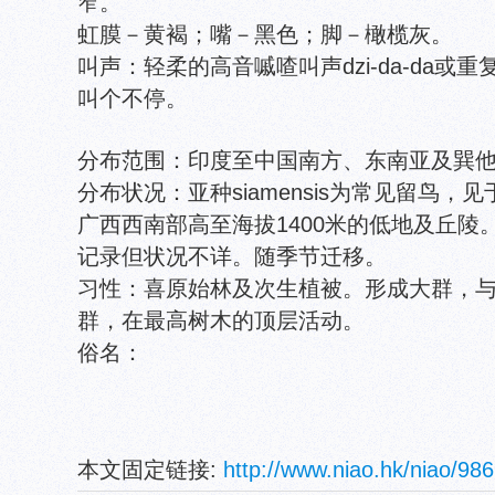
窄。
虹膜－黄褐；嘴－黑色；脚－橄榄灰。
叫声：轻柔的高音嘁喳叫声dzi-da-da或重复
叫个不停。
分布范围：印度至中国南方、东南亚及巽
分布状况：亚种siamensis为常见留鸟
广西西南部高至海拔1400米的低地及丘陵。亚
记录但状况不详。随季节迁移。
习性：喜原始林及次生植被。形成大群，
群，在最高树木的顶层活动。
俗名：
本文固定链接:
http://www.niao.hk/niao/986