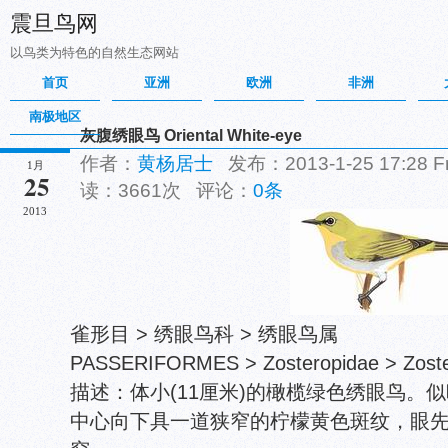
震旦鸟网
以鸟类为特色的自然生态网站
首页
亚洲
欧洲
非洲
南极地区
灰腹绣眼鸟 Oriental White-eye
作者：
黄杨居士
发布：2013-1-25 17:28 
1月
25
读：3661次 评论：
0条
2013
雀形目 > 绣眼鸟科 > 绣眼鸟属
PASSERIFORMES > Zosteropidae > Zoste
描述：体小(11厘米)的橄榄绿色绣眼鸟。
中心向下具一道狭窄的柠檬黄色斑纹，眼