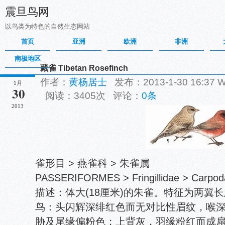
震旦鸟网
以鸟类为特色的自然生态网站
首页
亚洲
欧洲
非洲
南极地区
藏雀 Tibetan Rosefinch
作者：
黄杨居士
发布：2013-1-30 16:37
1月
30
阅读：3405次 评论：
0条
2013
雀形目 > 燕雀科 > 朱雀属
PASSERIFORMES > Fringillidae > Carpoda
描述：体大(18厘米)的朱雀。特征为两翼
鸟：头闪辉深绯红色而无对比性眉纹，喉
胁及尾缘偏粉色；上背灰，羽缘粉红而成