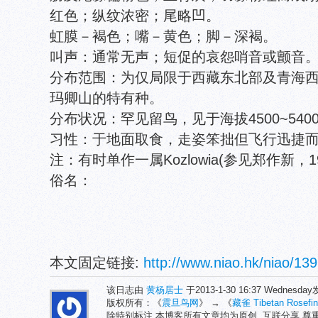
红色；纵纹浓密；尾略凹。
虹膜－褐色；嘴－黄色；脚－深褐。
叫声：通常无声；短促的哀怨哨音或颤音
分布范围：为仅局限于西藏东北部及青海
玛卿山的特有种。
分布状况：罕见留鸟，见于海拔4500~54
习性：于地面取食，走姿笨拙但飞行迅捷
注：有时单作一属Kozlowia(参见郑作新，198
俗名：
本文固定链接:
http://www.niao.hk/niao/139
该日志由
黄杨居士
于2013-1-30 16:37 Wednesd
版权所有：《
震旦鸟网
》 → 《
藏雀 Tibetan Rosefi
除特别标注,本博客所有文章均为原创. 互联分享,