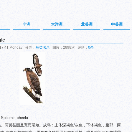
洲
非洲
大洋洲
北美洲
中美洲
le
17:41 Monday 分类：
鸟类名录
阅读：2898次 评论：
0条
Spilornis cheela
雕雕。两翼甚圆且宽而尾短。成鸟：上体深褐色/灰色，下体褐色，腹部、两