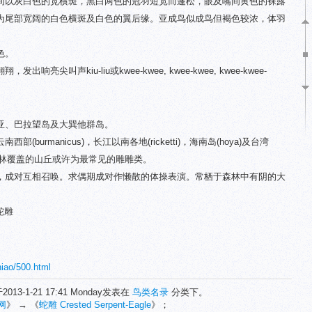
间以灰白色的宽横斑，黑白两色的冠羽短宽而蓬松，眼及嘴间黄色的裸露
为尾部宽阔的白色横斑及白色的翼后缘。亚成鸟似成鸟但褐色较浓，体羽
色。
尖叫声kiu-liu或kwee-kwee, kwee-kwee, kwee-kwee-
亚、巴拉望岛及大巽他群岛。
burmanicus)，长江以南各地(ricketti)，海南岛(hoya)及台湾
900米有林覆盖的山丘或许为最常见的雕雕类。
，成对互相召唤。求偶期成对作懒散的体操表演。常栖于森林中有阴的大
蛇雕
niao/500.html
2013-1-21 17:41 Monday发表在
鸟类名录
分类下。
网
》 → 《
蛇雕 Crested Serpent-Eagle
》；