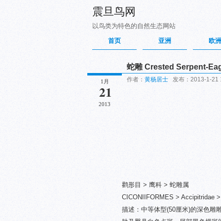
震旦鸟网
以鸟类为特色的自然生态网站
首页
亚洲
欧
蛇雕 Crested Serpent-Eag
作者：
黄杨居士
发布：2013-1-21 
1月
21
2013
鹳形目 > 鹰科 > 蛇雕属
CICONIIFORMES > Accipitridae > 
描述：中等体型(50厘米)的深色