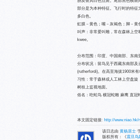
胁及臀具白色点斑。尾部黑色横斑
部分是为本种特征。飞行时的特征
多白色。
虹膜－黄色；嘴－灰褐色；脚－黄
叫声：非常爱叫雕，常在森林上空翱翔，发出响亮
kwee。
分布范围：印度、中国南部、东南
分布状况：留鸟见于西藏东南部及云南西部(
(rutherfordi)。在高至海拔1
习性：常于森林或人工林上空盘旋
树枝上监视地面。
俗名：吃蛇鸟 横冠蛇雕 麻鹰 直冠
本文固定链接:
http://www.niao.hk/
该日志由
黄杨居士
于
版权所有：《
震旦鸟