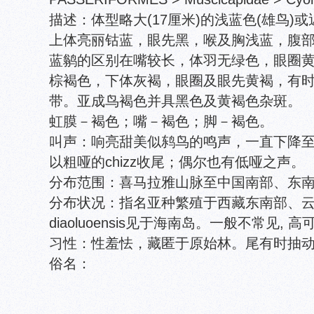
描述：体型略大(17厘米)的浅蓝色(雄鸟)
上体亮丽钴蓝，眼先黑，喉及胸浅蓝，腹
蓝鹟的区别在嘴较长，体羽无绿色，眼圈
棕褐色，下体灰褐，眼圈及眼先黄褐，有
带。亚成鸟褐色并具黑色及黄褐色杂斑。
虹膜－褐色；嘴－褐色；脚－褐色。
叫声：响亮甜美似鸫鸟的鸣声，一直下降
以粗哑的chizz收尾；偶尔也有低哑之声。
分布范围：喜马拉雅山脉至中国南部、东
分布状况：指名亚种繁殖于西藏东南部、
diaoluoensis见于海南岛。一般不常见, 
习性：性羞怯，藏匿于原始林。尾有时抽
俗名：