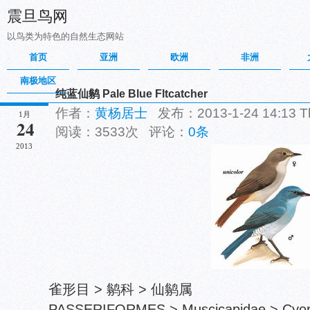
震旦鸟网
以鸟类为特色的自然生态网站
首页
亚洲
欧洲
非洲
南极地区
纯蓝仙鹟 Pale Blue Fltcatcher
作者：
黄杨居士
发布：2013-1-24 14:13 
1月
24
阅读：3533次 评论：
0条
2013
雀形目 > 鹟科 > 仙鹟属
PASSERIFORMES > Muscicapidae > Cyorni