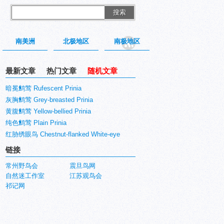
搜索
南美洲
北极地区
南极地区
最新文章
热门文章
随机文章
暗冕鹪莺 Rufescent Prinia
灰胸鹪莺 Grey-breasted Prinia
黄腹鹪莺 Yellow-bellied Prinia
纯色鹪莺 Plain Prinia
红胁绣眼鸟 Chestnut-flanked White-eye
链接
常州野鸟会
震旦鸟网
自然迷工作室
江苏观鸟会
祁记网