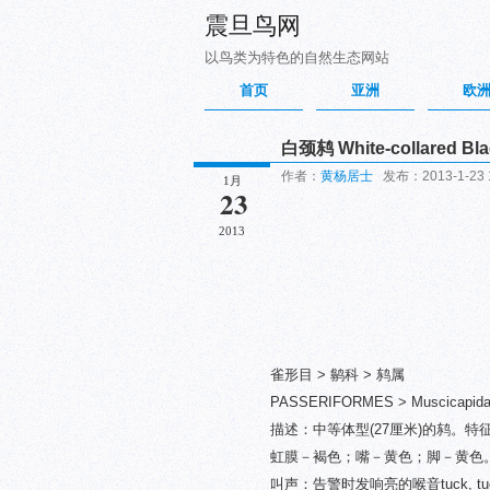
震旦鸟网
以鸟类为特色的自然生态网站
首页
亚洲
欧
白颈鸫 White-collared Bla
作者：
黄杨居士
发布：2013-1-23 
1月
23
2013
雀形目 > 鹟科 > 鸫属
PASSERIFORMES > Muscicapidae 
描述：中等体型(27厘米)的鸫。
虹膜－褐色；嘴－黄色；脚－黄色
叫声：告警时发响亮的喉音tuck, tuck