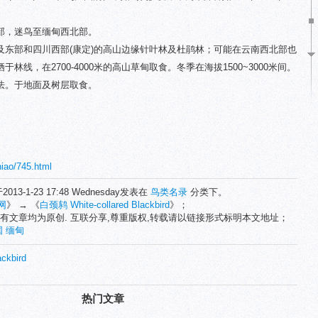
部，迷鸟至缅甸西北部。
及东部和四川西部(康定)的高山边缘针叶林及杜鹃林；可能在云南西北部也
线，在2700-4000米的高山草甸取食。冬季在海拔1500~3000米间。
怯。于地面及树层取食。
niao/745.html
2013-1-23 17:48 Wednesday发表在
鸟类名录
分类下。
网
》 → 《
白颈鸫 White-collared Blackbird
》；
有文章均为原创. 互联分享,尊重版权,转载请以链接形式标明本文地址；
国
缅甸
ckbird
热门文章