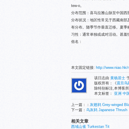
tew-o。
分布范围：喜马拉雅山脉至中国西
分布状况：地区性常见于西藏南部
有分布。随季节作垂直迁移。夏季栖于林
习性：通常单独或成对活动。甚羞
俗名：
本文固定链接:
http://www.niao.hk/
该日志由
黄杨居士
于
版权所有：《
震旦鸟
除特别标注,本博客所
本文标签：
亚洲
中
上一篇：：
灰翅鸫 Grey-winged Bla
下一篇：
乌灰鸫 Japanese Thrush
相关文章
西域山雀 Turkestan Tit