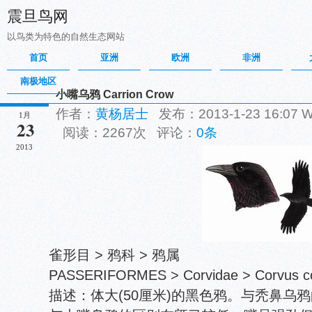
震旦鸟网
以鸟类为特色的自然生态网站
首页
亚洲
欧洲
非洲
南极地区
小嘴乌鸦 Carrion Crow
作者：
黄杨居士
发布：2013-1-23 16:07
1月
23
阅读：2267次 评论：
0条
2013
雀形目 > 鸦科 > 鸦属
PASSERIFORMES > Corvidae > Corvus c
描述：体大(50厘米)的黑色鸦。与秃鼻乌