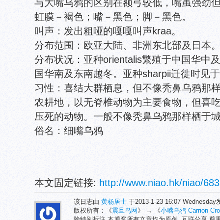
与大嘴乌鸦的区别在额弓较低，嘴虽强劲
虹膜－褐色；嘴－黑色；脚－黑色。
叫声：发出粗哑的嘎嘎叫声kraa。
分布范围：欧亚大陆、非洲东北部及日本
分布状况：亚种orientalis繁殖于中国
国华南及东南越冬。亚种sharpii迁徙时见
习性：喜结大群栖息，但不像秃鼻乌鸦那
农耕地，以无脊椎动物为主要食物，但喜
压死的动物。一般不像秃鼻乌鸦那样栖于
俗名：细嘴乌鸦
本文固定链接:
http://www.niao.hk/niao/683
该日志由
黄杨居士
于2013-1-23 16:07 Wednesd
版权所有：《
震旦鸟网
》 → 《
小嘴乌鸦 Carrion Cr
除特别标注,本博客所有文章均为原创. 互联分享,