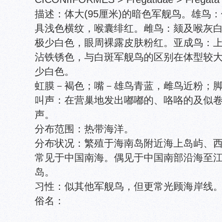
描述：体大(95厘米)的暗色军舰鸟。雄鸟
具浅色横纹，喉囊绯红。雌鸟：颏及喉灰
极少白色，眼周裸露皮肤粉红。亚成鸟：
沾铁锈色，与白斑军舰鸟的区别在体型较
少白色。
虹膜－褐色；嘴－雄鸟青蓝，雌鸟近粉；
叫声：在营巢地发出嘟嘟的、咯咯的及似
声。
分布范围：热带海洋。
分布状况：繁殖于海南岛附近海上岛屿、
常见于中国南海。偶见于中国南部沿海至
岛。
习性：似其他军舰鸟，但更常光顾海岸线
俗名：