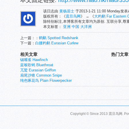
本文固定链接:
http://www.niao.hk/niao/355
该日志由
黄杨居士
于2013-1-21 11:00 Monday发
版权所有：《
震旦鸟网
》 → 《
大杓鹬 Far Eastern C
除特别标注,本博客所有文章均为原创. 互联分享,
本文标签：
亚洲
中国
大洋洲
上一篇：：
鹤鹬 Spotted Redshank
下一篇：
白腰杓鹬 Eurasian Curlew
相关文章
热门文章
锡嘴雀 Hawfinch
蓝喉歌鸲 Bluethroat
兀鹫 Eurasian Griffon
扇尾沙锥 Common Snipe
纯色啄花鸟 Plain Flowerpecker
Copyright © Since 2013
震旦鸟网
. P