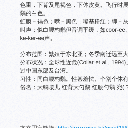
色重，下背及尾褐色，下体皮黄。飞行时
鹬的白色。
虹膜－褐色；嘴－黑色，嘴基粉红；脚－
叫声：似白腰杓鹬但音调平缓，如coor-ee。
ke-ker-ee声。
分布范围：繁殖于东北亚；冬季南迁远至
分布状况：全球性近危(Collar et al., 
过中国东部及台湾。
习性：同白腰杓鹬。性甚羞怯。个别个体
俗名：大鸲喽儿 红背大勺鹬 红腰勺鹬 宛(？