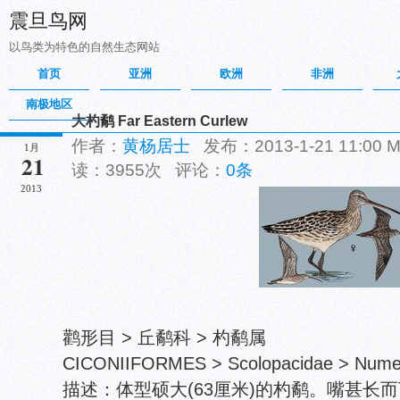
震旦鸟网
以鸟类为特色的自然生态网站
首页
亚洲
欧洲
非洲
南极地区
大杓鹬 Far Eastern Curlew
作者：
黄杨居士
发布：2013-1-21 11:00
1月
21
读：3955次 评论：
0条
2013
鹳形目 > 丘鹬科 > 杓鹬属
CICONIIFORMES > Scolopacidae > Numen
描述：体型硕大(63厘米)的杓鹬。嘴甚长