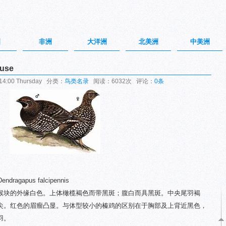
洲
非洲
大洋洲
北美洲
中美洲
use
4:00 Thursday 分类：
鸟类名录
阅读：6032次 评论：
0条
ndragapus falcipennis
黑色喉块的外缘白色。上体橄榄褐色而带黑斑；腹白而具黑斑。中央尾羽褐
尖。红色的眉瘤凸显。与体型较小的榛鸡的区别在于胸部及上背近黑色，
羽。