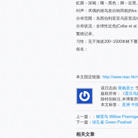
虹膜－深褐；嘴－黑色；脚－近黑
叫声：求偶的雄鸟发出响而粗的ka cha
分布范围：东西伯利亚至乌苏里流
分布状况：全球性近危(Collar e
繁殖记录。
习性：见于海拔200~1500米林
俗名：
本文固定链接:
http://www.niao.hk/
该日志由
黄杨居士
于
版权所有：《
震旦鸟
除特别标注,本博客所
本文标签：
亚洲
中
上一篇：：
柳雷鸟 Willow Ptarmiga
下一篇：
绿孔雀 Green Peafowl
相关文章