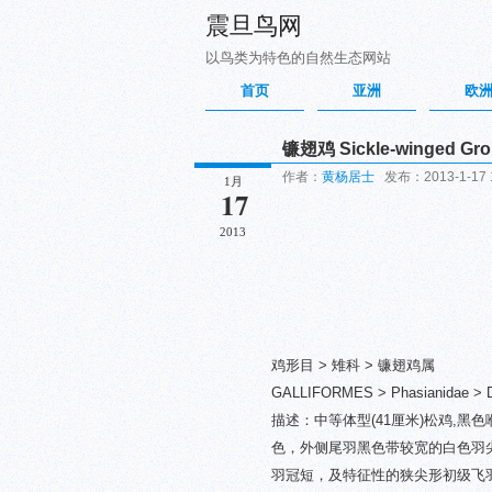
震旦鸟网
以鸟类为特色的自然生态网站
首页
亚洲
欧
镰翅鸡 Sickle-winged Gro
作者：
黄杨居士
发布：2013-1-17 1
1月
17
2013
鸡形目 > 雉科 > 镰翅鸡属
GALLIFORMES > Phasianidae > De
描述：中等体型(41厘米)松鸡,
色，外侧尾羽黑色带较宽的白色羽
羽冠短，及特征性的狭尖形初级飞