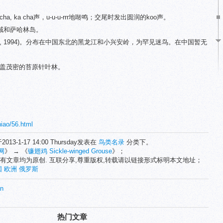
。
, ka cha声，u-u-u-rrr地啭鸣；交尾时发出圆润的koo声。
域和萨哈林岛。
t al., 1994)。分布在中国东北的黑龙江和小兴安岭，为罕见迷鸟。在中国暂无
下覆盖茂密的苔原针叶林。
niao/56.html
2013-1-17 14:00 Thursday发表在
鸟类名录
分类下。
网
》 → 《
镰翅鸡 Sickle-winged Grouse
》；
有文章均为原创. 互联分享,尊重版权,转载请以链接形式标明本文地址；
国
欧洲
俄罗斯
n
热门文章