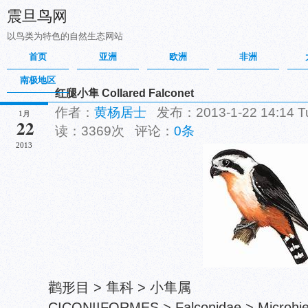
震旦鸟网
以鸟类为特色的自然生态网站
首页
亚洲
欧洲
非洲
南极地区
红腿小隼 Collared Falconet
作者：
黄杨居士
发布：2013-1-22 14:14 
1月
22
读：3369次 评论：
0条
2013
鹳形目 > 隼科 > 小隼属
CICONIIFORMES > Falconidae > Microhie