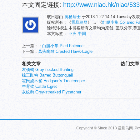
本文固定链接:
http://www.niao.hk/niao/533
该日志由
黄杨居士
于2013-1-22 14:14 Tuesday
版权所有：《
震旦鸟网
》 → 《
红腿小隼 Collared Fa
除特别标注,本博客所有文章均为原创. 互联分享,
本文标签：
亚洲
中国
上一篇：：
白腿小隼 Pied Falconet
下一篇：
凤头鹰雕 Crested Hawk-Eagle
相关文章
热门文章
灰颈鹀 Grey-necked Bunting
棕三趾鹑 Barred Buttonquail
霍氏旋木雀 Hodgson's Treecreeper
牛背鹭 Cattle Egret
灰纹鹟 Grey-streaked Flycatcher
Copyright © Since 2013
震旦鸟网
. P