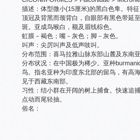
描述：体型微小(15厘米)的黑白色隼。特
顶冠及背黑而颈背白，自眼部有黑色带延
斑。亚成鸟喉白，额及眉线棕色。
虹膜－褐色；嘴－灰色；脚－灰色。
叫声：尖厉叫声及低声吱叫。
分布范围：喜马拉雅山脉东部山麓及东南
分布状况：在中国极为稀少。亚种burmani
鸟。指名亚种为印度东北部的留鸟，有高海拔
见于西藏东南部。
习性：结小群在开阔的树上捕食。快速追
点动而尾轻抽。
俗名：