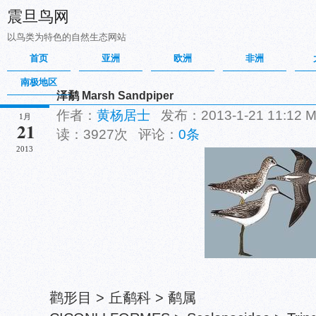
震旦鸟网
以鸟类为特色的自然生态网站
首页
亚洲
欧洲
非洲
南极地区
泽鹬 Marsh Sandpiper
作者：
黄杨居士
发布：2013-1-21 11:12
1月
21
读：3927次 评论：
0条
2013
鹳形目 > 丘鹬科 > 鹬属