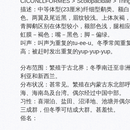
CICONLLFORMES > Scolopacidae > Tringa 
描述：中等体型(23厘米)纤细型鹬类。额
色。两翼及尾近黑，眉纹较浅。上体灰褐
青脚鹬区别在体型较小，额部色浅，腿相
虹膜－褐色；嘴－黑色；脚－偏绿。
叫声：叫声为重复的tu-ee-u。冬季常闻重
高；被赶时发出重复的yup-yup-yup。
分布范围：繁殖于古北界；冬季南迁至非
利亚和新西兰。
分布状况：甚常见。繁殖在内蒙古东北部
海、海南岛及台湾。偶尔经过中国中部。
习性：喜湖泊、盐田、沼泽地、池塘并偶
三成群，但冬季可结成大群。甚羞怯。
俗名：