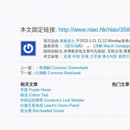
本文固定链接:
http://www.niao.hk/niao/358
该日志由
黄杨居士
于2013-1-21 11:12 Monday发
版权所有：《
震旦鸟网
》 → 《
泽鹬 Marsh Sandpipe
除特别标注,本博客所有文章均为原创. 互联分享,
本文标签：
亚洲
中国
非洲
大洋洲
澳大利亚
新西兰
上一篇：：
青脚鹬 Common Greenshank
下一篇：
红脚鹬 Common Redshank
相关文章
热门文章
草鹭 Purple Heron
棉凫 Cotton Teal
华南冠纹柳莺 Goodson's Leaf Warbler
白腰叉尾海燕 Leach's Storm-Petrel
斑头雁 Bar-headed Goose