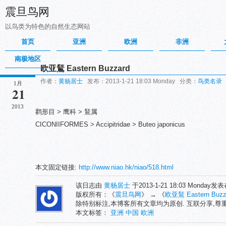
震旦鸟网
以鸟类为特色的自然生态网站
首页
亚洲
欧洲
非洲
南极地区
欧亚鵟 Eastern Buzzard
作者：
黄杨居士
发布：2013-1-21 18:03 Monday 分类：
鸟类名录
1月
21
2013
鹳形目 > 鹰科 > 鵟属
CICONIIFORMES > Accipitridae > Buteo japonicus
本文固定链接:
http://www.niao.hk/niao/518.html
该日志由
黄杨居士
于2013-1-21 18:03 Monday发
版权所有：《
震旦鸟网
》 → 《
欧亚鵟 Eastern Buzz
除特别标注,本博客所有文章均为原创. 互联分享,
本文标签：
亚洲
中国
欧洲