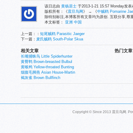
该日志由
黄杨居士
于2013-1-21 15:57 Monday发
版权所有：《
震旦鸟网
》 → 《
中贼鸥 Pomarine Jae
除特别标注,本博客所有文章均为原创. 互联分享,
本文标签：
亚洲
中国
上一篇：：
短尾贼鸥 Parasitic Jaeger
下一篇：
麦氏贼鸥 South-Polar Skua
相关文章
热门文章
长嘴捕蛛鸟 Little Spiderhunter
黄臀鹎 Brown-breasted Bulbul
黄喉鹀 Yellow-throated Bunting
烟腹毛脚燕 Asian House-Martin
褐灰雀 Brown Bullfinch
Copyright © Since 2013
震旦鸟网
. P