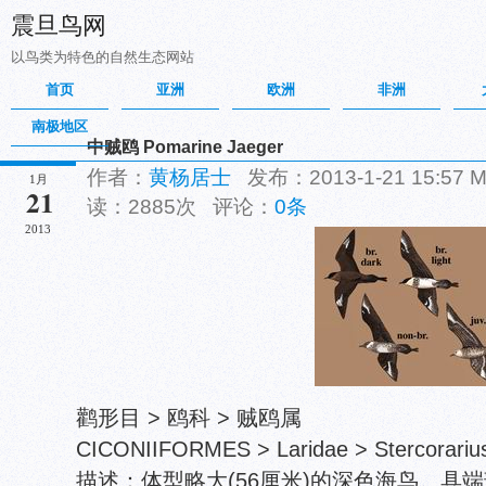
震旦鸟网
以鸟类为特色的自然生态网站
首页
亚洲
欧洲
非洲
南极地区
中贼鸥 Pomarine Jaeger
作者：
黄杨居士
发布：2013-1-21 15:57
1月
21
读：2885次 评论：
0条
2013
鹳形目 > 鸥科 > 贼鸥属
CICONIIFORMES > Laridae > Stercorariu
描述：体型略大(56厘米)的深色海鸟。具