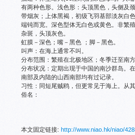
有两种色形。浅色形：头顶黑色，头侧及
带烟灰；上体黑褐，初级飞羽基部淡灰白色
端钝而宽。深色型体无白色或黄色。非繁
杂斑，头顶灰色。
虹膜－深色；嘴－黑色 ；脚－黑色。
叫声：在海上通常不叫。
分布范围：繁殖在北极地区；冬季迁至南
分布状况：定期出现于中国的南沙群岛。
南部及内陆的山西南部均有过记录。
习性：同短尾贼鸥，但更常见于海上。从
俗名：
本文固定链接:
http://www.niao.hk/niao/428