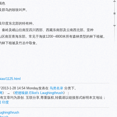
褐色
及群鸟的吱吱叫声。
及印度东北部的特有种。
、秦岭及岷山往南至四川西部、西藏东南部及云南西北部。亚种
部祁连山区南至青海东部。常见于海拔1200~4800米所有森林类型的林下植被。
的林下植被及竹丛中取食。
niao/1125.html
2013-1-28 14:54 Monday发表在
鸟类名录
分类下。
网
》 → 《
橙翅噪鹛 Elliot's Laughingthrush
》；
有文章均为原创. 互联分享,尊重版权,转载请以链接形式标明本文地址；
国
印度
ghingthrush