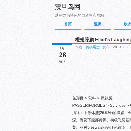
震旦鸟网
以鸟类为特色的自然生态网站
首页
亚洲
欧
橙翅噪鹛 Elliot's Laughin
作者：
黄杨居士
发布：2013-1-28 
1月
28
2013
雀形目 > 莺科 > 噪鹛属
PASSERIFORMES > Sylviidae > Gar
描述：中等体型(26厘米)的噪鹛
深。臀及下腹部黄褐。初级飞羽基
黄。亚种preswalskii头顶色