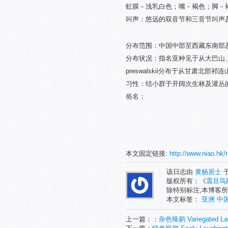
虹膜－浅乳白色；嘴－褐色；脚－
叫声：悠远的双音节和三音节叫声
分布范围：中国中部至西藏东南部
分布状况：指名亚种见于从大巴山
preswalskii分布于从甘肃北
习性：结小群于开阔次生林及灌丛
俗名：
本文固定链接:
http://www.niao.hk/
该日志由
黄杨居士
于
版权所有：《
震旦鸟
除特别标注,本博客所
本文标签：
亚洲
中
上一篇：：
杂色噪鹛 Variegated Lau