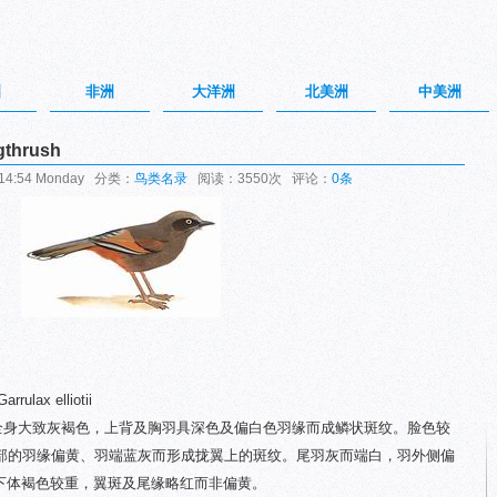
洲
非洲
大洋洲
北美洲
中美洲
gthrush
14:54 Monday 分类：
鸟类名录
阅读：3550次 评论：
0条
rulax elliotii
。全身大致灰褐色，上背及胸羽具深色及偏白色羽缘而成鳞状斑纹。脸色较
部的羽缘偏黄、羽端蓝灰而形成拢翼上的斑纹。尾羽灰而端白，羽外侧偏
较淡，下体褐色较重，翼斑及尾缘略红而非偏黄。