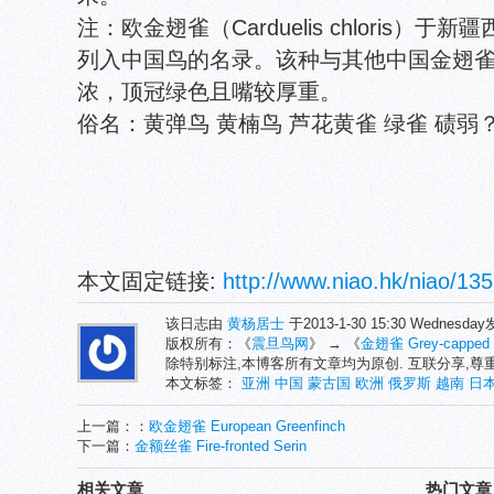
注：欧金翅雀（Carduelis chloris）于
列入中国鸟的名录。该种与其他中国金翅
浓，顶冠绿色且嘴较厚重。
俗名：黄弹鸟 黄楠鸟 芦花黄雀 绿雀 碛弱
本文固定链接:
http://www.niao.hk/niao/135
该日志由
黄杨居士
于2013-1-30 15:30 Wednesd
版权所有：《
震旦鸟网
》 → 《
金翅雀 Grey-capped G
除特别标注,本博客所有文章均为原创. 互联分享,
本文标签：
亚洲
中国
蒙古国
欧洲
俄罗斯
越南
日
上一篇：：
欧金翅雀 European Greenfinch
下一篇：
金额丝雀 Fire-fronted Serin
相关文章
热门文章