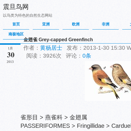
震旦鸟网
以鸟类为特色的自然生态网站
首页
亚洲
欧洲
非洲
南极地区
金翅雀 Grey-capped Greenfinch
作者：
黄杨居士
发布：2013-1-30 15:30
1月
30
阅读：3926次 评论：
0条
2013
雀形目 > 燕雀科 > 金翅属
PASSERIFORMES > Fringillidae > Cardueli