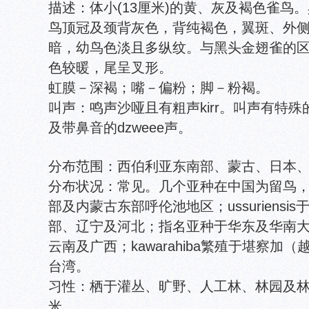
描述：体小(13厘米)的黄、灰及褐色雀鸟
鸟顶冠及颈背灰色，背纯褐色，翼斑、外
暗，幼鸟色淡且多纵纹。与黑头金翅雀的
色较暖，尾呈叉形。
虹膜－深褐；嘴－偏粉；脚－粉褐。
叫声：鸣声沙哑且有粗声kirr。叫声有特殊的啾啾飞行
及带鼻音的dzweee声。
分布范围：西伯利亚东南部、蒙古、日本
分布状况：常见。几个亚种在中国为留鸟，亚种
部及内蒙古东部呼伦池地区；ussuriens
部、辽宁及河北；指名亚种于华东及华南
云南及广西；kawarahiba繁殖于堪察加
台湾。
习性：栖于灌丛、旷野、人工林、林园及林缘
米。