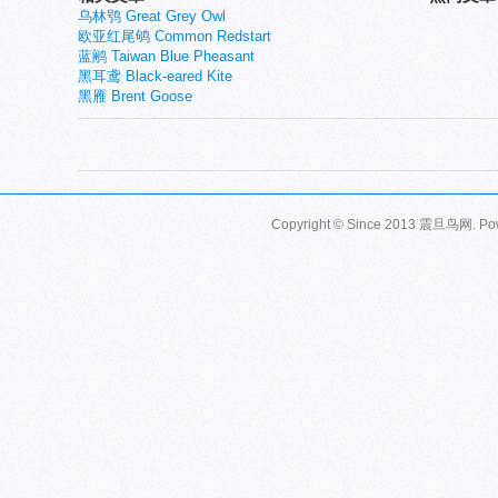
乌林鸮 Great Grey Owl
欧亚红尾鸲 Common Redstart
蓝鹇 Taiwan Blue Pheasant
黑耳鸢 Black-eared Kite
黑雁 Brent Goose
Copyright © Since 2013
震旦鸟网
. P