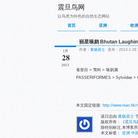
震旦鸟网
以鸟类为特色的自然生态网站
首页
亚洲
欧
丽星噪鹛 Bhutan Laughin
作者：
黄杨居士
发布：2013-1-28 
1月
28
2013
雀形目 > 莺科 > 噪鹛属
PASSERIFORMES > Sylviidae > Ga
本文固定链接:
http://www.niao.hk/
该日志由
黄杨居士
于
版权所有：《
震旦鸟
除特别标注,本博客所
本文标签：
亚洲
中