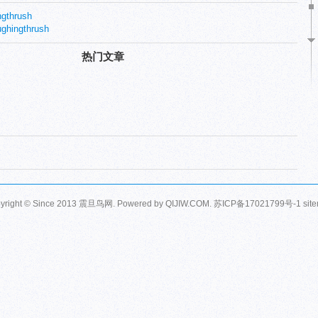
gthrush
hingthrush
热门文章
yright © Since 2013
震旦鸟网
. Powered by
QIJIW.COM
.
苏ICP备17021799号-1
sit