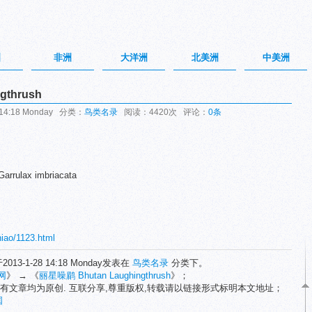
洲
非洲
大洋洲
北美洲
中美洲
gthrush
14:18 Monday 分类：
鸟类名录
阅读：4420次 评论：
0条
rrulax imbriacata
niao/1123.html
2013-1-28 14:18 Monday发表在
鸟类名录
分类下。
网
》 → 《
丽星噪鹛 Bhutan Laughingthrush
》；
有文章均为原创. 互联分享,尊重版权,转载请以链接形式标明本文地址；
国