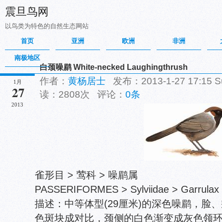
震旦鸟网
以鸟类为特色的自然生态网站
首页
亚洲
欧洲
非洲
南极地区
白颈噪鹛 White-necked Laughingthrush
作者：
黄杨居士
发布：2013-1-27 17:15
1月
27
读：2808次 评论：
0条
2013
雀形目 > 莺科 > 噪鹛属
PASSERIFORMES > Sylviidae > Garrulax s
描述：中等体型(29厘米)的深色噪鹛，脸
色斑块成对比，颈侧的白色渐变成灰色领