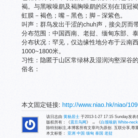
褐。与黑喉噪鹛及褐胸噪鹛的区别在顶冠
虹膜－褐色；嘴－黑色；脚－深紫色。
叫声：群鸟发出干涩的chuh声，接尖厉而带
分布范围：中国西南、老挝、缅甸东部、
分布状况：罕见，仅边缘性地分布于云南
1000~1800米。
习性：隐匿于山区常绿林及湿润沟壑深谷
俗名：
本文固定链接:
http://www.niao.hk/niao/109
该日志由
黄杨居士
于2013-1-27 17:15 Sunday发
版权所有：《
震旦鸟网
》 → 《
白颈噪鹛 White-necked
除特别标注,本博客所有文章均为原创. 互联分享,
本文标签：
亚洲
中国
缅甸
泰国
老挝