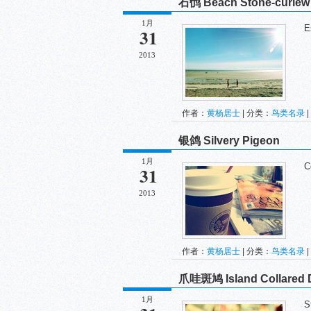
石鸻 Beach Stone-curlew
1月
Esa
31
2013
作者：
黄杨居士
| 分类：
鸟类名录
|
银鸽 Silvery Pigeon
1月
Col
31
2013
作者：
黄杨居士
| 分类：
鸟类名录
|
爪哇斑鸠 Island Collared 
1月
Str