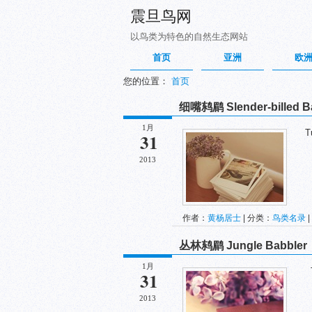
震旦鸟网
以鸟类为特色的自然生态网站
首页
亚洲
欧
您的位置：
首页
细嘴鸫鹛 Slender-billed B
1月
Tur
31
2013
作者：
黄杨居士
| 分类：
鸟类名录
|
丛林鸫鹛 Jungle Babbler
1月
Tur
31
2013