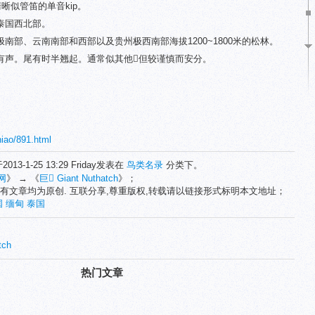
，清晰似管笛的单音kip。
泰国西北部。
南部、云南南部和西部以及贵州极西南部海拔1200~1800米的松林。
有声。尾有时半翘起。通常似其他但较谨慎而安分。
niao/891.html
2013-1-25 13:29 Friday发表在
鸟类名录
分类下。
网
》 → 《
巨 Giant Nuthatch
》；
有文章均为原创. 互联分享,尊重版权,转载请以链接形式标明本文地址；
国
缅甸
泰国
tch
热门文章