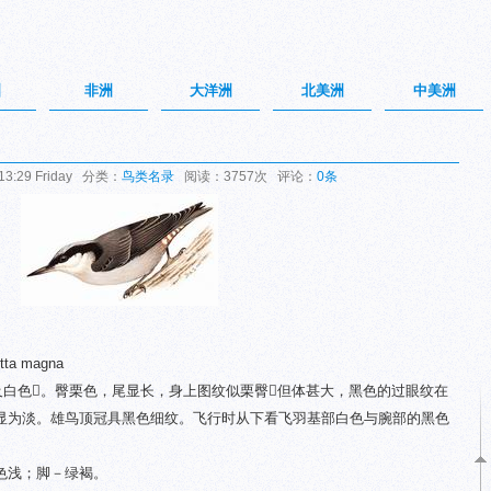
洲
非洲
大洋洲
北美洲
中美洲
3:29 Friday 分类：
鸟类名录
阅读：3757次 评论：
0条
tta magna
黑及白色。臀栗色，尾显长，身上图纹似栗臀但体甚大，黑色的过眼纹在
显为淡。雄鸟顶冠具黑色细纹。飞行时从下看飞羽基部白色与腕部的黑色
色浅；脚－绿褐。