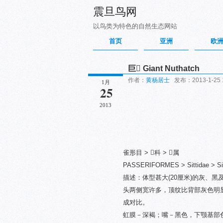
震旦鸟网
以鸟类为特色的自然生态网站
首页
亚洲
欧
巨 Giant Nuthatch
作者：
黄杨居士
发布：2013-1-25 1
1月
25
2013
雀形目 > 科 > 属
PASSERIFORMES > Sittidae > Si
描述：体型甚大(20厘米)的灰、
头两侧宽许多，顶纹比背部灰色明
成对比。
虹膜－深褐；嘴－黑色，下颚基部