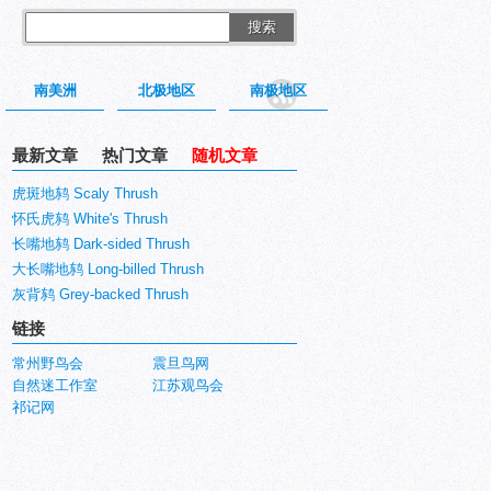
搜索
南美洲
北极地区
南极地区
最新文章
热门文章
随机文章
虎斑地鸫 Scaly Thrush
怀氏虎鸫 White's Thrush
长嘴地鸫 Dark-sided Thrush
大长嘴地鸫 Long-billed Thrush
灰背鸫 Grey-backed Thrush
链接
常州野鸟会
震旦鸟网
自然迷工作室
江苏观鸟会
祁记网