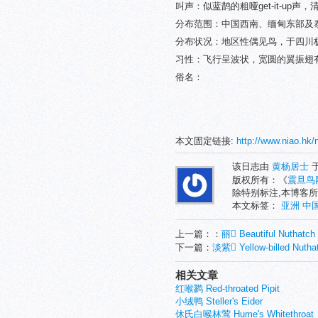
叫声：似蓝鹊的粗哑get-it-up声
分布范围：中国西南、缅甸东部及
分布状况：地区性偶见鸟，于四川极
习性：飞行呈波状，宽圆的翼振翅
俗名：
本文固定链接:
http://www.niao.hk/
该日志由
黄杨居士
于
版权所有：《
震旦鸟
除特别标注,本博客所
本文标签：
亚洲
中
上一篇：：
丽 Beautiful Nuthatch
下一篇：
淡紫 Yellow-billed Nutha
相关文章
红喉鹨 Red-throated Pipit
小绒鸭 Steller's Eider
休氏白喉林莺 Hume's Whitethroat