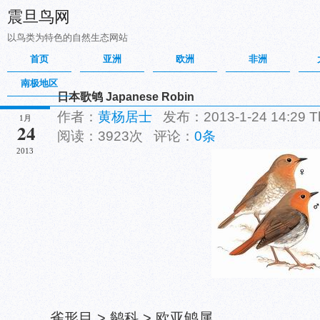
震旦鸟网
以鸟类为特色的自然生态网站
首页
亚洲
欧洲
非洲
南极地区
日本歌鸲 Japanese Robin
作者：
黄杨居士
发布：2013-1-24 14:29 
1月
24
阅读：3923次 评论：
0条
2013
雀形目 > 鹟科 > 欧亚鸲属