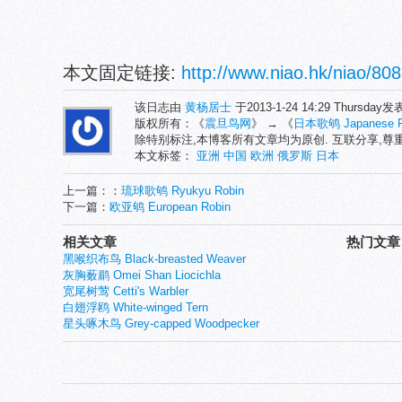
本文固定链接:
http://www.niao.hk/niao/808
该日志由
黄杨居士
于2013-1-24 14:29 Thursday
版权所有：《
震旦鸟网
》 → 《
日本歌鸲 Japanese R
除特别标注,本博客所有文章均为原创. 互联分享,
本文标签：
亚洲
中国
欧洲
俄罗斯
日本
上一篇：：
琉球歌鸲 Ryukyu Robin
下一篇：
欧亚鸲 European Robin
相关文章
热门文章
黑喉织布鸟 Black-breasted Weaver
灰胸薮鹛 Omei Shan Liocichla
宽尾树莺 Cetti's Warbler
白翅浮鸥 White-winged Tern
星头啄木鸟 Grey-capped Woodpecker