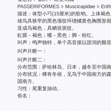
PASSERIFORMES > Muscicapidae > Erith
描述：体型小巧(15厘米)的歌鸲。上体褐
雄鸟具狭窄的黑色项纹环绕橘黄色胸围形
亚成鸟褐色，具鳞状斑纹。
虹膜－褐色；嘴－黑色；脚－粉红。
叫声：鸣声独特，单个高音接以甜润的颤音peen-k
叫声片断一：
叫声片断二：
分布范围：萨哈林岛、日本，越冬至中国
分布状况：稀有冬候，见鸟于中国南方的
国南方。
习性：尾重复抽动。
俗名：