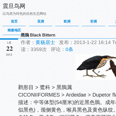
震旦鸟网
以鸟类为特色的自然生态网站
首页
亚洲
欧洲
非洲
南极地区
黑鳽 Black Bittern
作者：
黄杨居士
发布：2013-1-22 16:14 
1月
22
读：3359次 评论：
0条
2013
鹳形目 > 鹭科 > 黑鳽属
CICONIIFORMES > Ardeidae > Dupetor flav
描述：中等体型(54厘米)的近黑色鳽。成
似黑色)，颈侧黄色，喉具黑色及黄色纵纹