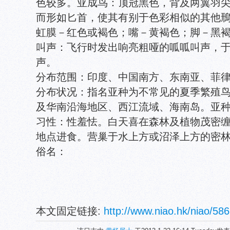
色较多。亚成鸟：顶冠黑色，背及两翼羽
而形如匕首，使其有别于色彩相似的其他
虹膜－红色或褐色；嘴－黄褐色；脚－黑
叫声：飞行时发出响亮粗哑的呱呱叫声，
声。
分布范围：印度、中国南方、东南亚、菲
分布状况：指名亚种为不常见的夏季繁殖
及华南沿海地区、西江流域、海南岛。亚种m
习性：性羞怯。白天喜在森林及植物茂密
地点进食。营巢于水上方或沼泽上方的密
俗名：
本文固定链接:
http://www.niao.hk/niao/586