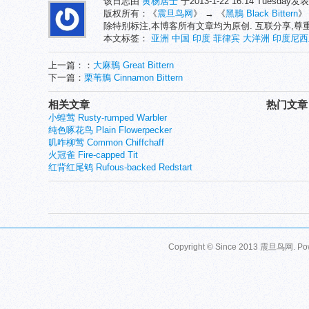
该日志由
黄杨居士
于2013-1-22 16:14 Tuesday
版权所有：《
震旦鸟网
》 → 《
黑鳽 Black Bittern
》
除特别标注,本博客所有文章均为原创. 互联分享,
本文标签：
亚洲
中国
印度
菲律宾
大洋洲
印度尼西
上一篇：：
大麻鳽 Great Bittern
下一篇：
栗苇鳽 Cinnamon Bittern
相关文章
热门文章
小蝗莺 Rusty-rumped Warbler
纯色啄花鸟 Plain Flowerpecker
叽咋柳莺 Common Chiffchaff
火冠雀 Fire-capped Tit
红背红尾鸲 Rufous-backed Redstart
Copyright © Since 2013
震旦鸟网
. P