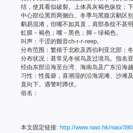
结，使其看似破裂。上体具灰褐色纵纹；
中心部位黑而两侧白。冬季与黑腹滨鹬区
鹬易混淆，但嘴不如其直，肩部条纹不甚
虹膜－褐色；嘴－黑色；脚－绿褐色。
叫声：干涩的颤音ch-r-r-reep。
分布范围：繁殖于北欧及西伯利亚北部；
分布状况：甚常见冬候鸟及过境鸟。指名亚种途经
经由东部沿海至台湾、海南岛及广东沿海
习性：性孤僻，喜潮湿的沿海泥滩、沙滩
直向下。遇警时蹲伏。
俗名：
本文固定链接:
http://www.niao.hk/niao/390