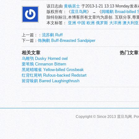
该日志由
黄杨居士
于2013-1-21 13:13 Monday发
版权所有：《
震旦鸟网
》 → 《
阔嘴鹬 Broad-billed S
除特别标注,本博客所有文章均为原创. 互联分享,
本文标签：
亚洲
中国
欧洲
俄罗斯
大洋洲
澳大利亚
上一篇：：
流苏鹬 Ruff
下一篇：
饰胸鹬 Buff-Breasted Sandpiper
相关文章
热门文章
乌雕鸮 Dusky Horned owl
栗苇鳽 Cinnamon Bittern
黑尾蜡嘴雀 Yellow-billed Grosbeak
红背红尾鸲 Rufous-backed Redstart
斑背噪鹛 Barred Laughingthrush
Copyright © Since 2013
震旦鸟网
. P