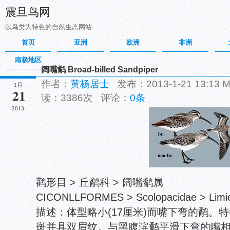
震旦鸟网
以鸟类为特色的自然生态网站
首页
亚洲
欧洲
非洲
南极地区
阔嘴鹬 Broad-billed Sandpiper
作者：
黄杨居士
发布：2013-1-21 13:13
1月
21
读：3386次 评论：
0条
2013
鹳形目 > 丘鹬科 > 阔嘴鹬属
CICONLLFORMES > Scolopacidae > Limicol
描述：体型略小(17厘米)而嘴下弯的鹬。
斑并具双眉纹。与黑腹滨鹬平滑下弯的嘴