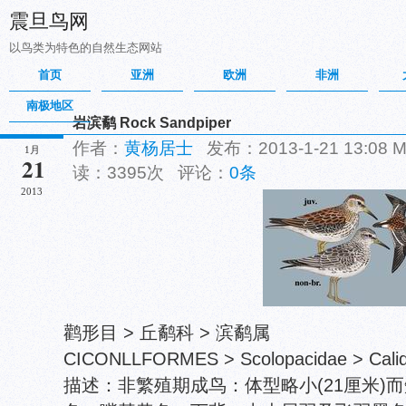
震旦鸟网
以鸟类为特色的自然生态网站
首页
亚洲
欧洲
非洲
南极地区
岩滨鹬 Rock Sandpiper
作者：
黄杨居士
发布：2013-1-21 13:08
1月
21
读：3395次 评论：
0条
2013
鹳形目 > 丘鹬科 > 滨鹬属
CICONLLFORMES > Scolopacidae > Calidri
描述：非繁殖期成鸟：体型略小(21厘米)