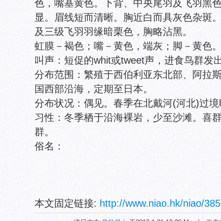
色，嘴基黄色。下背、中央尾羽及飞羽黑
显。眉线短而清晰。胸近白而具灰色杂斑
及三级飞羽羽缘暗栗色，胸略沾黑。
虹膜－褐色；嘴－黄色，端灰；脚－黄色
叫声：短促的whit或tweet声，进食鸟群
分布范围：繁殖于西伯利亚东北部、阿拉
国西部沿海，定期至日本。
分布状况：偶见。春季在北戴河(河北)过
习性：冬季栖于沿海裸岩，少至沙滩。喜
群。
俗名：
本文固定链接:
http://www.niao.hk/niao/385