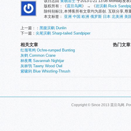
该日志由
黄杨居士
于2013-1-21 13:08 Monday发
版权所有：《
震旦鸟网
》 → 《
岩滨鹬 Rock Sandpip
除特别标注,本博客所有文章均为原创. 互联分享,
本文标签：
亚洲
中国
欧洲
俄罗斯
日本
北美洲
美
上一篇：：
黑腹滨鹬 Dunlin
下一篇：
尖尾滨鹬 Sharp-tailed Sandpiper
相关文章
热门文章
红颈苇鹀 Ochre-rumped Bunting
灰鹤 Common Crane
林夜鹰 Savannah Nightjar
灰林鸮 Tawny Wood Owl
紫啸鸫 Blue Whistling-Thrush
Copyright © Since 2013
震旦鸟网
. P