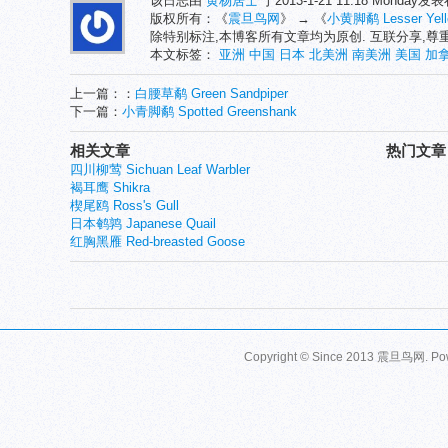
该日志由
黄杨居士
于2013-1-21 11:18 Monday发
版权所有：《
震旦鸟网
》 → 《
小黄脚鹬 Lesser Yell
除特别标注,本博客所有文章均为原创. 互联分享,
本文标签：
亚洲
中国
日本
北美洲
南美洲
美国
加
上一篇：：
白腰草鹬 Green Sandpiper
下一篇：
小青脚鹬 Spotted Greenshank
相关文章
热门文章
四川柳莺 Sichuan Leaf Warbler
褐耳鹰 Shikra
楔尾鸥 Ross's Gull
日本鹌鹑 Japanese Quail
红胸黑雁 Red-breasted Goose
Copyright © Since 2013
震旦鸟网
. P