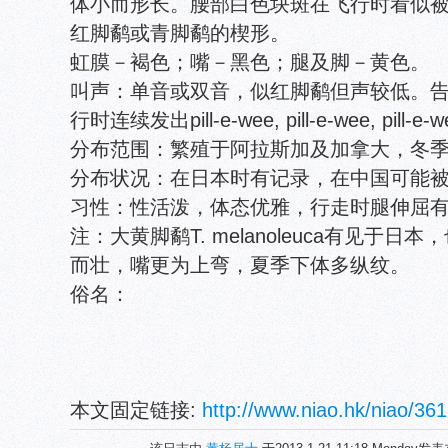
体小而形长。腰部白色块斑在飞行时看似
红脚鹬或青脚鹬的楔形。
虹膜－褐色；嘴－黑色；腿及脚－黄色。
叫声：单音或双音，似红脚鹬但声较低。告警时作
行时连续发出pill-e-wee, pill-e-wee, pill-e-
分布范围：繁殖于阿拉斯加及加拿大，冬
分布状况：在日本时有记录，在中国可能
习性：性活泼，体态优雅，行走时腿伸屈
注：大黄脚鹬T. melanoleuca有见于日
而壮，嘴更为上弯，夏季下体多纵纹。
俗名：
本文固定链接:
http://www.niao.hk/niao/361