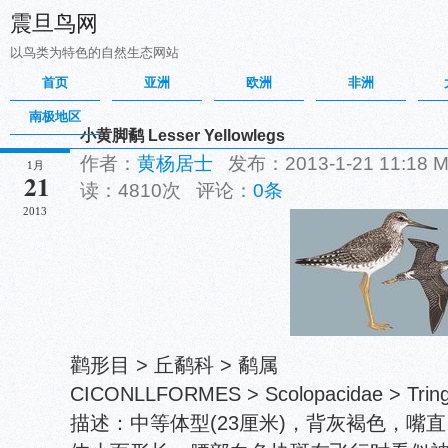
震旦鸟网
以鸟类为特色的自然生态网站
首页
亚洲
欧洲
非洲
南极地区
小黄脚鹬 Lesser Yellowlegs
作者：
黄杨居士
发布：2013-1-21 11:18
1月
21
读：4810次 评论：
0条
2013
鹳形目 > 丘鹬科 > 鹬属
CICONLLFORMES > Scolopacidae > Tringa
描述：中等体型(23厘米)，背灰褐色，嘴